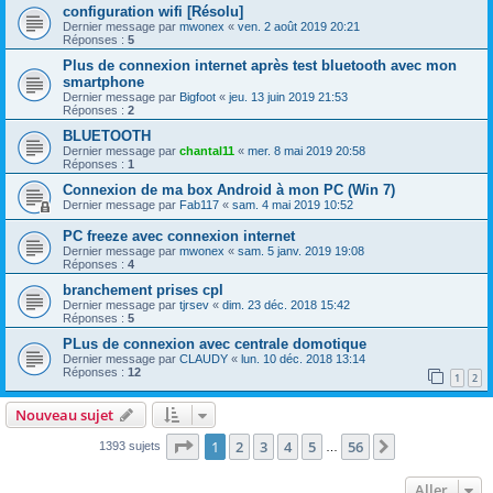
configuration wifi [Résolu]
Dernier message par
mwonex
«
ven. 2 août 2019 20:21
Réponses :
5
Plus de connexion internet après test bluetooth avec mon
smartphone
Dernier message par
Bigfoot
«
jeu. 13 juin 2019 21:53
Réponses :
2
BLUETOOTH
Dernier message par
chantal11
«
mer. 8 mai 2019 20:58
Réponses :
1
Connexion de ma box Android à mon PC (Win 7)
Dernier message par
Fab117
«
sam. 4 mai 2019 10:52
PC freeze avec connexion internet
Dernier message par
mwonex
«
sam. 5 janv. 2019 19:08
Réponses :
4
branchement prises cpl
Dernier message par
tjrsev
«
dim. 23 déc. 2018 15:42
Réponses :
5
PLus de connexion avec centrale domotique
Dernier message par
CLAUDY
«
lun. 10 déc. 2018 13:14
Réponses :
12
1
2
Nouveau sujet
Page
1
sur
56
1
2
3
4
5
56
Suivant
1393 sujets
…
Aller