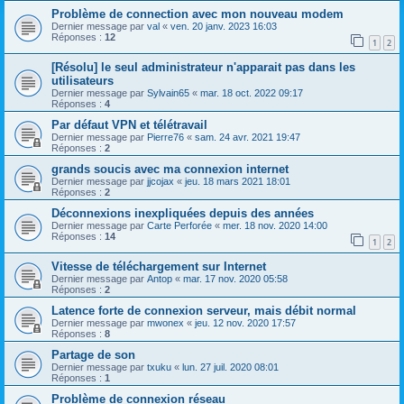
Problème de connection avec mon nouveau modem
Dernier message par
val
«
ven. 20 janv. 2023 16:03
Réponses :
12
1
2
[Résolu] le seul administrateur n'apparait pas dans les
utilisateurs
Dernier message par
Sylvain65
«
mar. 18 oct. 2022 09:17
Réponses :
4
Par défaut VPN et télétravail
Dernier message par
Pierre76
«
sam. 24 avr. 2021 19:47
Réponses :
2
grands soucis avec ma connexion internet
Dernier message par
jjcojax
«
jeu. 18 mars 2021 18:01
Réponses :
2
Déconnexions inexpliquées depuis des années
Dernier message par
Carte Perforée
«
mer. 18 nov. 2020 14:00
Réponses :
14
1
2
Vitesse de téléchargement sur Internet
Dernier message par
Antop
«
mar. 17 nov. 2020 05:58
Réponses :
2
Latence forte de connexion serveur, mais débit normal
Dernier message par
mwonex
«
jeu. 12 nov. 2020 17:57
Réponses :
8
Partage de son
Dernier message par
txuku
«
lun. 27 juil. 2020 08:01
Réponses :
1
Problème de connexion réseau