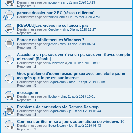
Dernier message par
jjcojax
«
sam. 27 juin 2020 18:13
Réponses :
6
partage dossier sur 2 PC (réseau différent)
Dernier message par
zombieland
«
lun. 25 mai 2020 20:51
[RESOLU]Les vidéos ne se lancent pas
Dernier message par
Guichel
«
dim. 5 janv. 2020 17:27
Réponses :
4
Partage de bibliothèques Windows 7
Dernier message par
jamolf
«
ven. 13 déc. 2019 04:34
Réponses :
5
Accéder à un pc sous win7 via un pc sous win 8 avec compte
microsoft [Résolu]
Dernier message par
loucheman
«
jeu. 10 oct. 2019 18:18
Réponses :
2
Gros problème d'icone réseau grisée avec une étoile jaune
malgrès que le pc est sur internet
Dernier message par
EdgarNoam
«
mar. 17 sept. 2019 12:08
Réponses :
5
messagerie
Dernier message par
jjcojax
«
dim. 11 août 2019 16:01
Réponses :
1
Problème de connexion via Remote Desktop
Dernier message par
EdgarNoam
«
jeu. 8 août 2019 08:44
Réponses :
1
Comment arrêter mise a jours automatique de windows 10
Dernier message par
EdgarNoam
«
jeu. 8 août 2019 08:43
Réponses :
2