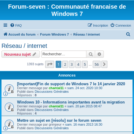
Forum-seven : Communauté francaise de
Windows 7
FAQ
Inscription
Connexion
R
Accueil du forum
Forum Windows 7
Réseau / internet
e
Réseau / internet
c
Rechercher
Recherche avanc
Nouveau sujet
h
e
Page
1
sur
56
1
2
3
4
5
56
Suivant
1393 sujets
…
r
Annonces
c
[Important]Fin de support de Windows 7 le 14 janvier 2020
h
Dernier message par
chantal11
«
sam. 24 oct. 2020 10:30
Publié dans
Discussions Générales
e
Réponses :
8
r
Windows 10 - Informations importantes avant la migration
Dernier message par
chantal11
«
sam. 20 juin 2015 08:47
Publié dans
Discussions Générales
Réponses :
4
Mettre un sujet en [résolu] sur le forum seven
Dernier message par
grimpeur
«
sam. 16 mars 2013 16:30
Publié dans
Discussions Générales