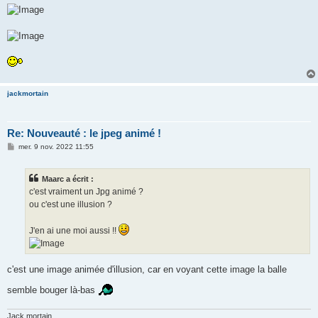
jackmortain
Re: Nouveauté : le jpeg animé !
M
mer. 9 nov. 2022 11:55
e
s
s
Maarc a écrit :
a
g
c'est vraiment un Jpg animé ?
e
ou c'est une illusion ?
J'en ai une moi aussi !!
c'est une image animée d'illusion, car en voyant cette image la balle
semble bouger là-bas
Jack mortain