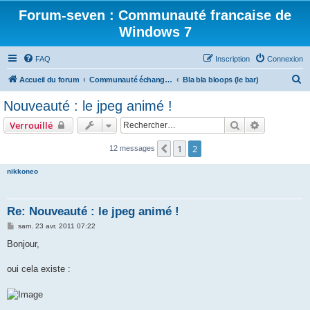
Forum-seven : Communauté francaise de
Windows 7
FAQ
Inscription
Connexion
R
Accueil du forum
Communauté échange Windows 7
Bla bla bloops (le bar)
e
Nouveauté : le jpeg animé !
c
Rechercher
Recherche 
Verrouillé
h
e
1
2
Précédent
12 messages
r
nikkoneo
c
h
Re: Nouveauté : le jpeg animé !
e
M
sam. 23 avr. 2011 07:22
r
e
s
Bonjour,
s
a
g
oui cela existe :
e