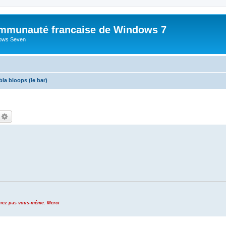
mmunauté francaise de Windows 7
dows Seven
bla bloops (le bar)
echercher
Recherche avancée
venez pas vous-même. Merci