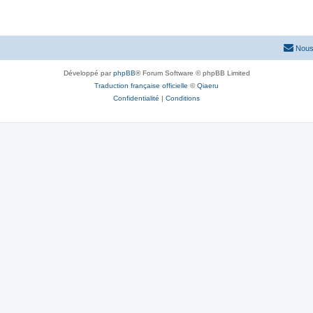
Nous
Développé par
phpBB
® Forum Software © phpBB Limited
Traduction française officielle
©
Qiaeru
Confidentialité
|
Conditions