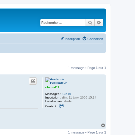
Rechercher
Recherche avancé
Inscription
Connexion
1 message • Page
1
sur
1
chantal11
Messages :
13610
Inscription :
dim. 11 janv. 2009 15:14
Localisation :
Aude
C
Contact :
o
n
t
a
c
H
t
a
e
1 message • Page
1
sur
1
u
r