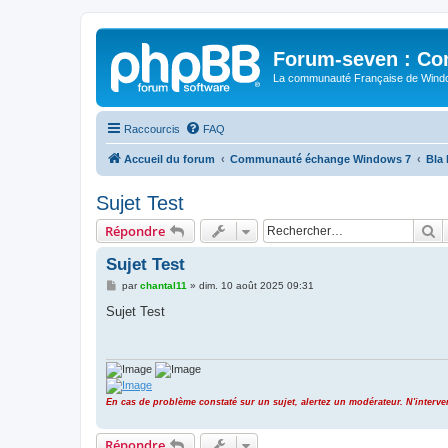
Forum-seven : Co
La communauté Française de Win
Raccourcis
FAQ
Accueil du forum
Communauté échange Windows 7
Bla 
Sujet Test
R
Répondre
Sujet Test
M
par
chantal11
»
dim. 10 août 2025 09:31
e
s
Sujet Test
s
a
g
e
En cas de problème constaté sur un sujet, alertez un modérateur. N'inter
Répondre