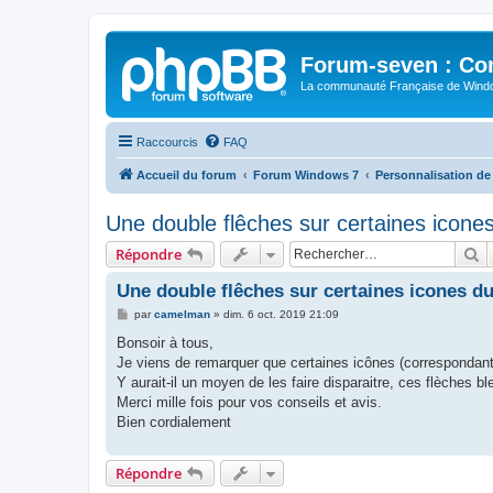
Forum-seven : Co
La communauté Française de Win
Raccourcis
FAQ
Accueil du forum
Forum Windows 7
Personnalisation d
Une double flêches sur certaines icone
R
Répondre
Une double flêches sur certaines icones d
M
par
camelman
»
dim. 6 oct. 2019 21:09
e
s
Bonsoir à tous,
s
Je viens de remarquer que certaines icônes (correspondante
a
g
Y aurait-il un moyen de les faire disparaitre, ces flèches b
e
Merci mille fois pour vos conseils et avis.
Bien cordialement
Répondre