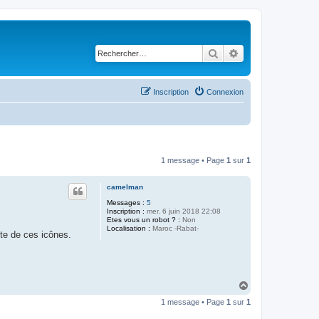
Rechercher
Recherche avancé
Inscription
Connexion
1 message • Page
1
sur
1
camelman
Messages :
5
Inscription :
mer. 6 juin 2018 22:08
Etes vous un robot ? :
Non
Localisation :
Maroc -Rabat-
te de ces icônes.
H
a
1 message • Page
1
sur
1
u
t