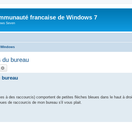
mmunauté francaise de Windows 7
dows Seven
e Windows
s du bureau
echercher
Recherche avancée
u bureau
s à des raccourcis) comportent de petites flèches bleues dans le haut à droi
leues de raccourcis de mon bureau s'il vous plait.