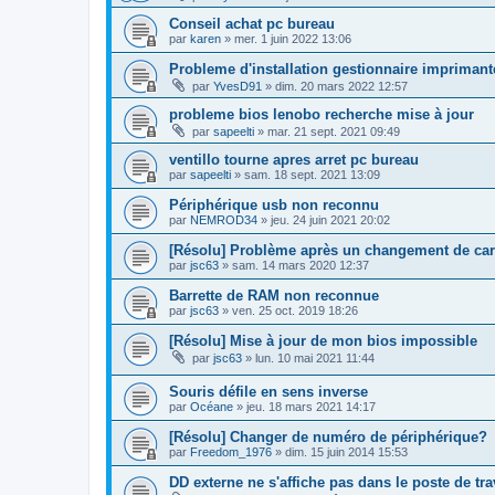
Conseil achat pc bureau
par
karen
»
mer. 1 juin 2022 13:06
Probleme d'installation gestionnaire imprimant
par
YvesD91
»
dim. 20 mars 2022 12:57
probleme bios lenobo recherche mise à jour
par
sapeelti
»
mar. 21 sept. 2021 09:49
ventillo tourne apres arret pc bureau
par
sapeelti
»
sam. 18 sept. 2021 13:09
Périphérique usb non reconnu
par
NEMROD34
»
jeu. 24 juin 2021 20:02
[Résolu] Problème après un changement de car
par
jsc63
»
sam. 14 mars 2020 12:37
Barrette de RAM non reconnue
par
jsc63
»
ven. 25 oct. 2019 18:26
[Résolu] Mise à jour de mon bios impossible
par
jsc63
»
lun. 10 mai 2021 11:44
Souris défile en sens inverse
par
Océane
»
jeu. 18 mars 2021 14:17
[Résolu] Changer de numéro de périphérique?
par
Freedom_1976
»
dim. 15 juin 2014 15:53
DD externe ne s'affiche pas dans le poste de tra