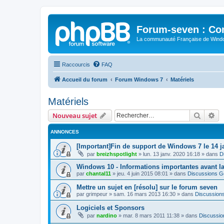
Forum-seven : Co
La communauté Française de Win
Raccourcis
FAQ
Accueil du forum
Forum Windows 7
Matériels
Matériels
Recher
Re
Nouveau sujet
ANNONCES
[Important]Fin de support de Windows 7 le 14 j
par
breizhspotlight
»
lun. 13 janv. 2020 16:18
» dans
D
Windows 10 - Informations importantes avant l
par
chantal11
»
jeu. 4 juin 2015 08:01
» dans
Discussions G
Mettre un sujet en [résolu] sur le forum seven
par
grimpeur
»
sam. 16 mars 2013 16:30
» dans
Discussion
Logiciels et Sponsors
par
nardino
»
mar. 8 mars 2011 11:38
» dans
Discussio