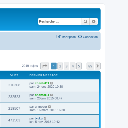
Rechercher
Recherche avancé
Inscription
Connexion
Page
1
sur
89
1
2
3
4
5
89
Suivant
2219 sujets
…
VUES
DERNIER MESSAGE
D
par
chantal11
V
210308
e
sam. 24 oct. 2020 10:30
r
u
n
D
par
chantal11
V
232523
i
e
sam. 20 juin 2015 08:47
e
e
r
r
u
n
D
par
grimpeur
s
m
V
218507
i
e
sam. 16 mars 2013 16:30
e
e
e
r
s
r
u
n
s
D
par
txuku
s
m
V
471503
i
a
e
lun. 5 nov. 2018 19:42
e
e
e
g
r
s
r
u
e