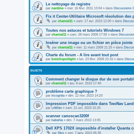
Le nettoyage de registre
par
nardino
»
mer. 16 févr. 2011 13:04
» dans
Discussions 
Fix it Center-Utilitaire Microsoft résolution de
par
chantal11
»
sam. 17 avr. 2010 12:00
» dans
Discus
Toutes nos astuces et tutoriels Windows 7
par
chantal11
»
sam. 28 mars 2009 17:55
» dans
Discussio
Insérer une image ou un fichier en pièce jointe
par
chantal11
»
mer. 11 mars 2009 21:25
» dans
Discus
Charte du forum - A lire avant tout post
par
breizhspotlight
»
lun. 23 févr. 2009 23:16
» dans
Discu
SUJETS
Comment changer le disque dur de son portabl
par
chantal11
»
jeu. 8 avr. 2010 17:40
problème carte graphique ?
par
Incognita
»
dim. 12 nov. 2023 14:20
Impression PDF impossible dans TwoNav Land 
par
Léléfan
»
sam. 21 oct. 2023 15:25
scanner canoscan3200f
par
babahia
»
dim. 7 mars 2010 13:05
Dell XPS 1702X impossible d'installer Quanta 
par
Slys
»
ven. 7 janv. 2022 05:35