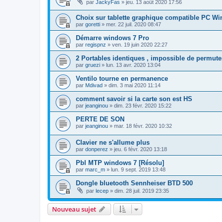
par
JackyFas
»
jeu. 13 août 2020 17:56
Choix sur tablette graphique compatible PC W
par
goretti
»
mer. 22 juil. 2020 08:47
Démarre windows 7 Pro
par
regispnz
»
ven. 19 juin 2020 22:27
2 Portables identiques , impossible de permuter
par
gruezi
»
lun. 13 avr. 2020 13:04
Ventilo tourne en permanence
par
Mdivad
»
dim. 3 mai 2020 11:14
comment savoir si la carte son est HS
par
jeanginou
»
dim. 23 févr. 2020 15:22
PERTE DE SON
par
jeanginou
»
mar. 18 févr. 2020 10:32
Clavier ne s'allume plus
par
donperez
»
jeu. 6 févr. 2020 13:18
Pbl MTP windows 7 [Résolu]
par
marc_m
»
lun. 9 sept. 2019 13:48
Dongle bluetooth Sennheiser BTD 500
par
lecep
»
dim. 28 juil. 2019 23:35
Nouveau sujet