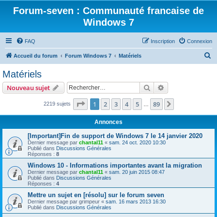
Forum-seven : Communauté francaise de
Windows 7
FAQ
Inscription
Connexion
R
Accueil du forum
Forum Windows 7
Matériels
e
Matériels
c
Rechercher
Recherche avanc
Nouveau sujet
h
e
Page
1
sur
89
1
2
3
4
5
89
Suivant
2219 sujets
…
r
Annonces
c
[Important]Fin de support de Windows 7 le 14 janvier 2020
h
Dernier message par
chantal11
«
sam. 24 oct. 2020 10:30
Publié dans
Discussions Générales
e
Réponses :
8
r
Windows 10 - Informations importantes avant la migration
Dernier message par
chantal11
«
sam. 20 juin 2015 08:47
Publié dans
Discussions Générales
Réponses :
4
Mettre un sujet en [résolu] sur le forum seven
Dernier message par
grimpeur
«
sam. 16 mars 2013 16:30
Publié dans
Discussions Générales