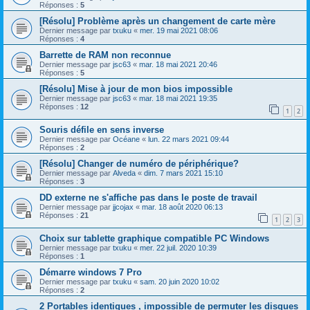
Réponses :
5
[Résolu] Problème après un changement de carte mère
Dernier message par
txuku
«
mer. 19 mai 2021 08:06
Réponses :
4
Barrette de RAM non reconnue
Dernier message par
jsc63
«
mar. 18 mai 2021 20:46
Réponses :
5
[Résolu] Mise à jour de mon bios impossible
Dernier message par
jsc63
«
mar. 18 mai 2021 19:35
Réponses :
12
1
2
Souris défile en sens inverse
Dernier message par
Océane
«
lun. 22 mars 2021 09:44
Réponses :
2
[Résolu] Changer de numéro de périphérique?
Dernier message par
Alveda
«
dim. 7 mars 2021 15:10
Réponses :
3
DD externe ne s'affiche pas dans le poste de travail
Dernier message par
jjcojax
«
mar. 18 août 2020 06:13
Réponses :
21
1
2
3
Choix sur tablette graphique compatible PC Windows
Dernier message par
txuku
«
mer. 22 juil. 2020 10:39
Réponses :
1
Démarre windows 7 Pro
Dernier message par
txuku
«
sam. 20 juin 2020 10:02
Réponses :
2
2 Portables identiques , impossible de permuter les disques