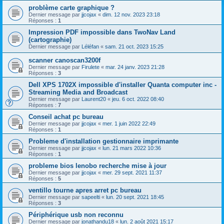
problème carte graphique ?
Dernier message par
jjcojax
«
dim. 12 nov. 2023 23:18
Réponses :
1
Impression PDF impossible dans TwoNav Land
(cartographie)
Dernier message par
Léléfan
«
sam. 21 oct. 2023 15:25
scanner canoscan3200f
Dernier message par
Firulete
«
mar. 24 janv. 2023 21:28
Réponses :
3
Dell XPS 1702X impossible d'installer Quanta computer inc -
Streaming Media and Broadcast
Dernier message par
Laurent20
«
jeu. 6 oct. 2022 08:40
Réponses :
7
Conseil achat pc bureau
Dernier message par
jjcojax
«
mer. 1 juin 2022 22:49
Réponses :
1
Probleme d'installation gestionnaire imprimante
Dernier message par
jjcojax
«
lun. 21 mars 2022 10:36
Réponses :
1
probleme bios lenobo recherche mise à jour
Dernier message par
jjcojax
«
mer. 29 sept. 2021 11:37
Réponses :
5
ventillo tourne apres arret pc bureau
Dernier message par
sapeelti
«
lun. 20 sept. 2021 18:45
Réponses :
3
Périphérique usb non reconnu
Dernier message par
jonathandu18
«
lun. 2 août 2021 15:17