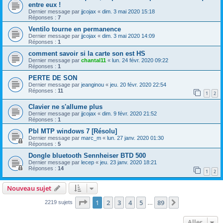
entre eux !
Dernier message par
jjcojax
«
dim. 3 mai 2020 15:18
Réponses :
7
Ventilo tourne en permanence
Dernier message par
jjcojax
«
dim. 3 mai 2020 14:09
Réponses :
1
comment savoir si la carte son est HS
Dernier message par
chantal11
«
lun. 24 févr. 2020 09:22
Réponses :
1
PERTE DE SON
Dernier message par
jeanginou
«
jeu. 20 févr. 2020 22:54
Réponses :
11
1
2
Clavier ne s'allume plus
Dernier message par
jjcojax
«
dim. 9 févr. 2020 21:52
Réponses :
1
Pbl MTP windows 7 [Résolu]
Dernier message par
marc_m
«
lun. 27 janv. 2020 01:30
Réponses :
5
Dongle bluetooth Sennheiser BTD 500
Dernier message par
lecep
«
jeu. 23 janv. 2020 18:21
Réponses :
14
1
2
Nouveau sujet
Page
1
sur
89
1
2
3
4
5
89
Suivant
2219 sujets
…
Aller