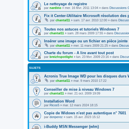
Le nettoyage de registre
par
nardino
»
mer. 16 févr. 2011 13:04
» dans
Discussions 
Fix it Center-Utilitaire Microsoft résolution de
par
chantal11
»
sam. 17 avr. 2010 12:00
» dans
Discus
Toutes nos astuces et tutoriels Windows 7
par
chantal11
»
sam. 28 mars 2009 17:55
» dans
Discussio
Insérer une image ou un fichier en pièce jointe
par
chantal11
»
mer. 11 mars 2009 21:25
» dans
Discus
Charte du forum - A lire avant tout post
par
breizhspotlight
»
lun. 23 févr. 2009 23:16
» dans
Discu
SUJETS
Acronis True Image WD pour les disques durs W
par
chantal11
»
mar. 9 mars 2010 17:22
Conseiller de mise à niveau Windows 7
par
chantal11
»
mer. 21 oct. 2009 19:09
Installation Word
par
Ricos5
»
mar. 12 mars 2024 18:15
Copie de Widows n'est pas autentique n° 7601
par
donperez
»
sam. 15 avr. 2023 15:12
i-Buddy MSN Messenger (wlm)