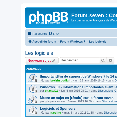
Forum-seven : Co
La communauté Française de Win
Raccourcis
FAQ
Accueil du forum
Forum Windows 7
Les logiciels
Les logiciels
Recher
Re
Nouveau sujet
ANNONCES
[Important]Fin de support de Windows 7 le 14 j
par
breizhspotlight
»
lun. 13 janv. 2020 16:18
» dans
D
Windows 10 - Informations importantes avant l
par
chantal11
»
jeu. 4 juin 2015 08:01
» dans
Discussions G
Mettre un sujet en [résolu] sur le forum seven
par
grimpeur
»
sam. 16 mars 2013 16:30
» dans
Discussion
Logiciels et Sponsors
par
nardino
»
mar. 8 mars 2011 11:38
» dans
Discussio