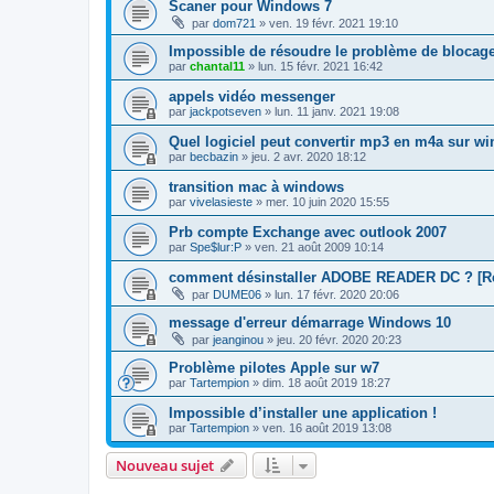
Scaner pour Windows 7
par
dom721
»
ven. 19 févr. 2021 19:10
Impossible de résoudre le problème de blocag
par
chantal11
»
lun. 15 févr. 2021 16:42
appels vidéo messenger
par
jackpotseven
»
lun. 11 janv. 2021 19:08
Quel logiciel peut convertir mp3 en m4a sur wi
par
becbazin
»
jeu. 2 avr. 2020 18:12
transition mac à windows
par
vivelasieste
»
mer. 10 juin 2020 15:55
Prb compte Exchange avec outlook 2007
par
Spe$lur:P
»
ven. 21 août 2009 10:14
comment désinstaller ADOBE READER DC ? [R
par
DUME06
»
lun. 17 févr. 2020 20:06
message d'erreur démarrage Windows 10
par
jeanginou
»
jeu. 20 févr. 2020 20:23
Problème pilotes Apple sur w7
par
Tartempion
»
dim. 18 août 2019 18:27
Impossible d’installer une application !
par
Tartempion
»
ven. 16 août 2019 13:08
Nouveau sujet