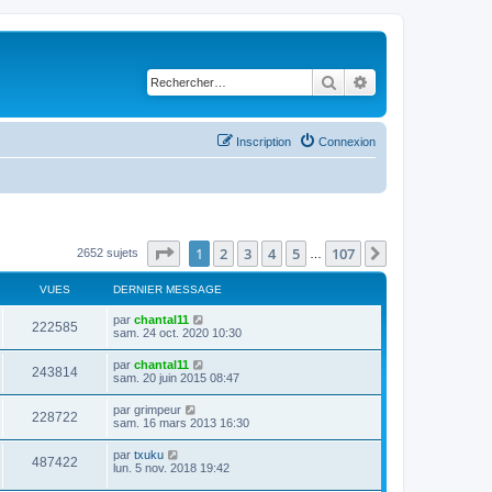
Rechercher
Recherche avancé
Inscription
Connexion
Page
1
sur
107
1
2
3
4
5
107
Suivant
2652 sujets
…
VUES
DERNIER MESSAGE
D
par
chantal11
V
222585
e
sam. 24 oct. 2020 10:30
r
u
n
D
par
chantal11
V
243814
i
e
sam. 20 juin 2015 08:47
e
e
r
r
u
n
D
par
grimpeur
s
m
V
228722
i
e
sam. 16 mars 2013 16:30
e
e
e
r
s
r
u
n
s
D
par
txuku
s
m
V
487422
i
a
e
lun. 5 nov. 2018 19:42
e
e
e
g
r
s
r
u
e