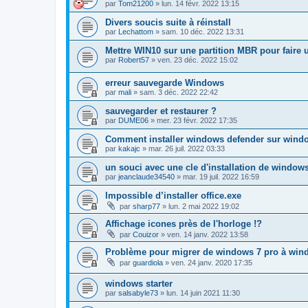
par
Tom21200
»
lun. 14 févr. 2022 13:15
Divers soucis suite à réinstall
par
Lechattom
»
sam. 10 déc. 2022 13:31
Mettre WIN10 sur une partition MBR pour faire 
par
Robert57
»
ven. 23 déc. 2022 15:02
erreur sauvegarde Windows
par
mali
»
sam. 3 déc. 2022 22:42
sauvegarder et restaurer ?
par
DUME06
»
mer. 23 févr. 2022 17:35
Comment installer windows defender sur wind
par
kakajc
»
mar. 26 juil. 2022 03:33
un souci avec une cle d'installation de window
par
jeanclaude34540
»
mar. 19 juil. 2022 16:59
Impossible d’installer office.exe
par
sharp77
»
lun. 2 mai 2022 19:02
Affichage icones près de l'horloge !?
par
Couizor
»
ven. 14 janv. 2022 13:58
Problème pour migrer de windows 7 pro à win
par
guardiola
»
ven. 24 janv. 2020 17:35
windows starter
par
salsabyle73
»
lun. 14 juin 2021 11:30