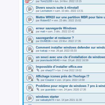
par
Tom21200
»
lun. 14 févr. 2022 13:15
Divers soucis suite à réinstall
par
Lechattom
»
sam. 10 déc. 2022 13:31
Mettre WIN10 sur une partition MBR pour faire 
par
Robert57
»
ven. 23 déc. 2022 15:02
erreur sauvegarde Windows
par
mali
»
sam. 3 déc. 2022 22:42
sauvegarder et restaurer ?
par
DUME06
»
mer. 23 févr. 2022 17:35
Comment installer windows defender sur wind
par
kakajc
»
mar. 26 juil. 2022 03:33
un souci avec une cle d'installation de window
par
jeanclaude34540
»
mar. 19 juil. 2022 16:59
Impossible d’installer office.exe
par
sharp77
»
lun. 2 mai 2022 19:02
Affichage icones près de l'horloge !?
par
Couizor
»
ven. 14 janv. 2022 13:58
Problème pour migrer de windows 7 pro à win
par
guardiola
»
ven. 24 janv. 2020 17:35
windows starter
par
salsabyle73
»
lun. 14 juin 2021 11:30