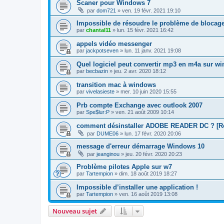
Scaner pour Windows 7
par
dom721
»
ven. 19 févr. 2021 19:10
Impossible de résoudre le problème de blocag
par
chantal11
»
lun. 15 févr. 2021 16:42
appels vidéo messenger
par
jackpotseven
»
lun. 11 janv. 2021 19:08
Quel logiciel peut convertir mp3 en m4a sur wi
par
becbazin
»
jeu. 2 avr. 2020 18:12
transition mac à windows
par
vivelasieste
»
mer. 10 juin 2020 15:55
Prb compte Exchange avec outlook 2007
par
Spe$lur:P
»
ven. 21 août 2009 10:14
comment désinstaller ADOBE READER DC ? [R
par
DUME06
»
lun. 17 févr. 2020 20:06
message d'erreur démarrage Windows 10
par
jeanginou
»
jeu. 20 févr. 2020 20:23
Problème pilotes Apple sur w7
par
Tartempion
»
dim. 18 août 2019 18:27
Impossible d’installer une application !
par
Tartempion
»
ven. 16 août 2019 13:08
Nouveau sujet