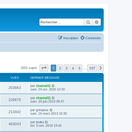
Rechercher
Recherche avancé
Inscription
Connexion
Page
1
sur
107
1
2
3
4
5
107
Suivant
2652 sujets
…
VUES
DERNIER MESSAGE
D
par
chantal11
V
203663
e
sam. 24 oct. 2020 10:30
r
u
n
D
par
chantal11
V
226675
i
e
sam. 20 juin 2015 08:47
e
e
r
r
u
n
D
par
grimpeur
s
m
V
213442
i
e
sam. 16 mars 2013 16:30
e
e
e
r
s
r
u
n
s
D
par
txuku
s
m
V
463043
i
a
e
lun. 5 nov. 2018 19:42
e
e
e
g
r
s
r
u
e