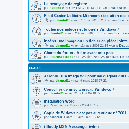
Le nettoyage de registre
par
nardino
»
mer. 16 févr. 2011 13:04
» dans
Discussions 
Fix it Center-Utilitaire Microsoft résolution de
par
chantal11
»
sam. 17 avr. 2010 12:00
» dans
Discus
Toutes nos astuces et tutoriels Windows 7
par
chantal11
»
sam. 28 mars 2009 17:55
» dans
Discussio
Insérer une image ou un fichier en pièce jointe
par
chantal11
»
mer. 11 mars 2009 21:25
» dans
Discus
Charte du forum - A lire avant tout post
par
breizhspotlight
»
lun. 23 févr. 2009 23:16
» dans
Discu
SUJETS
Acronis True Image WD pour les disques durs W
par
chantal11
»
mar. 9 mars 2010 17:22
Conseiller de mise à niveau Windows 7
par
chantal11
»
mer. 21 oct. 2009 19:09
Installation Word
par
Ricos5
»
mar. 12 mars 2024 18:15
Copie de Widows n'est pas autentique n° 7601
par
donperez
»
sam. 15 avr. 2023 15:12
i-Buddy MSN Messenger (wlm)