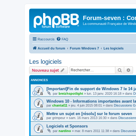
Forum-seven : Co
La communauté Française de Win
Raccourcis
FAQ
Accueil du forum
Forum Windows 7
Les logiciels
Les logiciels
Recher
Re
Nouveau sujet
ANNONCES
[Important]Fin de support de Windows 7 le 14 j
par
breizhspotlight
»
lun. 13 janv. 2020 16:18
» dans
D
Windows 10 - Informations importantes avant l
par
chantal11
»
jeu. 4 juin 2015 08:01
» dans
Discussions G
Mettre un sujet en [résolu] sur le forum seven
par
grimpeur
»
sam. 16 mars 2013 16:30
» dans
Discussion
Logiciels et Sponsors
par
nardino
»
mar. 8 mars 2011 11:38
» dans
Discussio