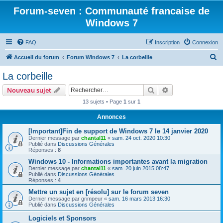
Forum-seven : Communauté francaise de
Windows 7
FAQ
Inscription
Connexion
R
Accueil du forum
Forum Windows 7
La corbeille
e
La corbeille
c
Rechercher
Recherche avanc
Nouveau sujet
h
13 sujets • Page
1
sur
1
e
Annonces
r
c
[Important]Fin de support de Windows 7 le 14 janvier 2020
Dernier message par
chantal11
«
sam. 24 oct. 2020 10:30
h
Publié dans
Discussions Générales
Réponses :
8
e
Windows 10 - Informations importantes avant la migration
r
Dernier message par
chantal11
«
sam. 20 juin 2015 08:47
Publié dans
Discussions Générales
Réponses :
4
Mettre un sujet en [résolu] sur le forum seven
Dernier message par
grimpeur
«
sam. 16 mars 2013 16:30
Publié dans
Discussions Générales
Logiciels et Sponsors