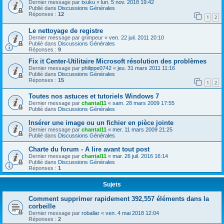
Dernier message par
txuku
«
lun. 5 nov. 2018 19:42
Publié dans
Discussions Générales
Réponses :
12
1
2
Le nettoyage de registre
Dernier message par
grimpeur
«
ven. 22 juil. 2011 20:10
Publié dans
Discussions Générales
Réponses :
9
Fix it Center-Utilitaire Microsoft résolution des problèmes
Dernier message par
philippe0742
«
jeu. 31 mars 2011 11:16
Publié dans
Discussions Générales
Réponses :
15
1
2
Toutes nos astuces et tutoriels Windows 7
Dernier message par
chantal11
«
sam. 28 mars 2009 17:55
Publié dans
Discussions Générales
Insérer une image ou un fichier en pièce jointe
Dernier message par
chantal11
«
mer. 11 mars 2009 21:25
Publié dans
Discussions Générales
Charte du forum - A lire avant tout post
Dernier message par
chantal11
«
mar. 26 juil. 2016 16:14
Publié dans
Discussions Générales
Réponses :
1
Sujets
Comment supprimer rapidement 392,557 éléments dans la
corbeille
Dernier message par
roballar
«
ven. 4 mai 2018 12:04
Réponses :
2