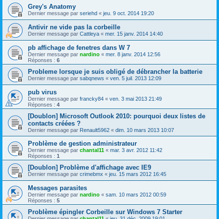
Grey's Anatomy
Dernier message par
seriehd
«
jeu. 9 oct. 2014 19:20
Antivir ne vide pas la corbeille
Dernier message par
Cattleya
«
mer. 15 janv. 2014 14:40
pb affichage de fenetres dans W 7
Dernier message par
nardino
«
mer. 8 janv. 2014 12:56
Réponses :
6
Probleme lorsque je suis obligé de débrancher la batterie
Dernier message par
sabqnews
«
ven. 5 juil. 2013 12:09
pub virus
Dernier message par
francky84
«
ven. 3 mai 2013 21:49
Réponses :
4
[Doublon] Microsoft Outlook 2010: pourquoi deux listes de
contacts créées ?
Dernier message par
Renault5962
«
dim. 10 mars 2013 10:07
Problème de gestion administrateur
Dernier message par
chantal11
«
mar. 3 avr. 2012 11:42
Réponses :
1
[Doublon] Problème d'affichage avec IE9
Dernier message par
crimebmx
«
jeu. 15 mars 2012 16:45
Messages parasites
Dernier message par
nardino
«
sam. 10 mars 2012 00:59
Réponses :
5
Problème épingler Corbeille sur Windows 7 Starter
Dernier message par
chantal11
«
jeu. 31 déc. 2009 19:01