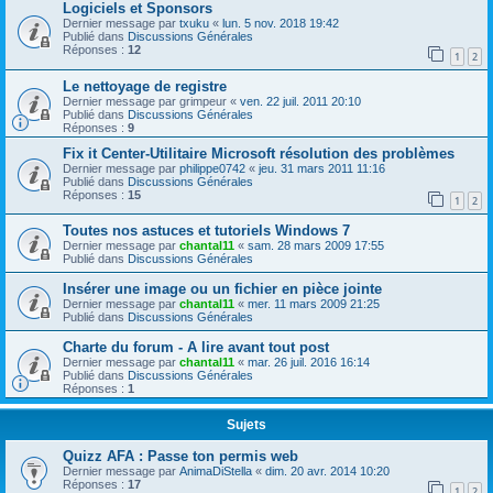
Logiciels et Sponsors
Dernier message par
txuku
«
lun. 5 nov. 2018 19:42
Publié dans
Discussions Générales
Réponses :
12
1
2
Le nettoyage de registre
Dernier message par
grimpeur
«
ven. 22 juil. 2011 20:10
Publié dans
Discussions Générales
Réponses :
9
Fix it Center-Utilitaire Microsoft résolution des problèmes
Dernier message par
philippe0742
«
jeu. 31 mars 2011 11:16
Publié dans
Discussions Générales
Réponses :
15
1
2
Toutes nos astuces et tutoriels Windows 7
Dernier message par
chantal11
«
sam. 28 mars 2009 17:55
Publié dans
Discussions Générales
Insérer une image ou un fichier en pièce jointe
Dernier message par
chantal11
«
mer. 11 mars 2009 21:25
Publié dans
Discussions Générales
Charte du forum - A lire avant tout post
Dernier message par
chantal11
«
mar. 26 juil. 2016 16:14
Publié dans
Discussions Générales
Réponses :
1
Sujets
Quizz AFA : Passe ton permis web
Dernier message par
AnimaDiStella
«
dim. 20 avr. 2014 10:20
Réponses :
17
1
2