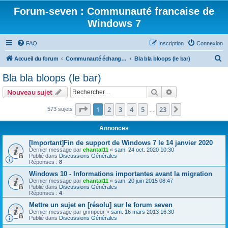
Forum-seven : Communauté francaise de
Windows 7
FAQ
Inscription
Connexion
R
Accueil du forum
Communauté échange Windows 7
Bla bla bloops (le bar)
e
Bla bla bloops (le bar)
c
Rechercher
Recherche avanc
Nouveau sujet
h
e
Page
1
sur
23
1
2
3
4
5
23
Suivant
573 sujets
…
r
Annonces
c
[Important]Fin de support de Windows 7 le 14 janvier 2020
h
Dernier message par
chantal11
«
sam. 24 oct. 2020 10:30
Publié dans
Discussions Générales
e
Réponses :
8
r
Windows 10 - Informations importantes avant la migration
Dernier message par
chantal11
«
sam. 20 juin 2015 08:47
Publié dans
Discussions Générales
Réponses :
4
Mettre un sujet en [résolu] sur le forum seven
Dernier message par
grimpeur
«
sam. 16 mars 2013 16:30
Publié dans
Discussions Générales