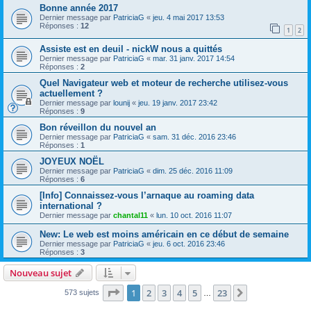
Bonne année 2017
Dernier message par
PatriciaG
«
jeu. 4 mai 2017 13:53
Réponses :
12
1
2
Assiste est en deuil - nickW nous a quittés
Dernier message par
PatriciaG
«
mar. 31 janv. 2017 14:54
Réponses :
2
Quel Navigateur web et moteur de recherche utilisez-vous
actuellement ?
Dernier message par
lounij
«
jeu. 19 janv. 2017 23:42
Réponses :
9
Bon réveillon du nouvel an
Dernier message par
PatriciaG
«
sam. 31 déc. 2016 23:46
Réponses :
1
JOYEUX NOËL
Dernier message par
PatriciaG
«
dim. 25 déc. 2016 11:09
Réponses :
6
[Info] Connaissez-vous l’arnaque au roaming data
international ?
Dernier message par
chantal11
«
lun. 10 oct. 2016 11:07
New: Le web est moins américain en ce début de semaine
Dernier message par
PatriciaG
«
jeu. 6 oct. 2016 23:46
Réponses :
3
Nouveau sujet
Page
1
sur
23
1
2
3
4
5
23
Suivant
573 sujets
…