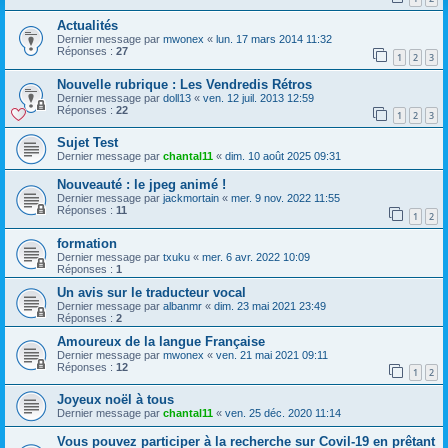
Actualités
Dernier message par
mwonex
«
lun. 17 mars 2014 11:32
Réponses :
27
1
2
3
Nouvelle rubrique : Les Vendredis Rétros
Dernier message par
doll13
«
ven. 12 juil. 2013 12:59
Réponses :
22
1
2
3
Sujet Test
Dernier message par
chantal11
«
dim. 10 août 2025 09:31
Nouveauté : le jpeg animé !
Dernier message par
jackmortain
«
mer. 9 nov. 2022 11:55
Réponses :
11
1
2
formation
Dernier message par
txuku
«
mer. 6 avr. 2022 10:09
Réponses :
1
Un avis sur le traducteur vocal
Dernier message par
albanmr
«
dim. 23 mai 2021 23:49
Réponses :
2
Amoureux de la langue Française
Dernier message par
mwonex
«
ven. 21 mai 2021 09:11
Réponses :
12
1
2
Joyeux noël à tous
Dernier message par
chantal11
«
ven. 25 déc. 2020 11:14
Vous pouvez participer à la recherche sur Covil-19 en prêtant