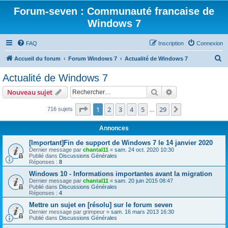
Forum-seven : Communauté francaise de
Windows 7
FAQ
Inscription
Connexion
R
Accueil du forum
Forum Windows 7
Actualité de Windows 7
e
Actualité de Windows 7
c
Rechercher
Recherche avanc
Nouveau sujet
h
e
Page
1
sur
29
1
2
3
4
5
29
Suivant
716 sujets
…
r
Annonces
c
[Important]Fin de support de Windows 7 le 14 janvier 2020
h
Dernier message par
chantal11
«
sam. 24 oct. 2020 10:30
Publié dans
Discussions Générales
e
Réponses :
8
r
Windows 10 - Informations importantes avant la migration
Dernier message par
chantal11
«
sam. 20 juin 2015 08:47
Publié dans
Discussions Générales
Réponses :
4
Mettre un sujet en [résolu] sur le forum seven
Dernier message par
grimpeur
«
sam. 16 mars 2013 16:30
Publié dans
Discussions Générales