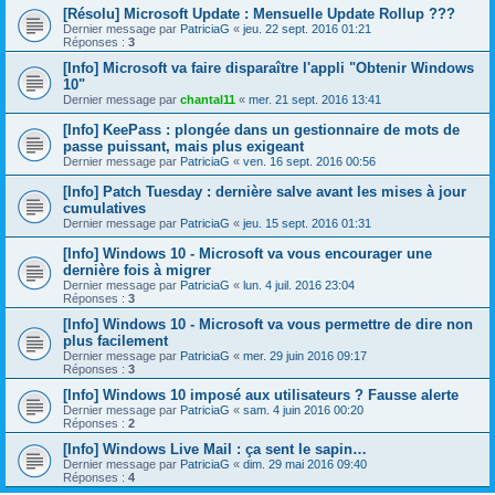
[Résolu] Microsoft Update : Mensuelle Update Rollup ???
Dernier message par
PatriciaG
«
jeu. 22 sept. 2016 01:21
Réponses :
3
[Info] Microsoft va faire disparaître l'appli "Obtenir Windows
10"
Dernier message par
chantal11
«
mer. 21 sept. 2016 13:41
[Info] KeePass : plongée dans un gestionnaire de mots de
passe puissant, mais plus exigeant
Dernier message par
PatriciaG
«
ven. 16 sept. 2016 00:56
[Info] Patch Tuesday : dernière salve avant les mises à jour
cumulatives
Dernier message par
PatriciaG
«
jeu. 15 sept. 2016 01:31
[Info] Windows 10 - Microsoft va vous encourager une
dernière fois à migrer
Dernier message par
PatriciaG
«
lun. 4 juil. 2016 23:04
Réponses :
3
[Info] Windows 10 - Microsoft va vous permettre de dire non
plus facilement
Dernier message par
PatriciaG
«
mer. 29 juin 2016 09:17
Réponses :
3
[Info] Windows 10 imposé aux utilisateurs ? Fausse alerte
Dernier message par
PatriciaG
«
sam. 4 juin 2016 00:20
Réponses :
2
[Info] Windows Live Mail : ça sent le sapin…
Dernier message par
PatriciaG
«
dim. 29 mai 2016 09:40
Réponses :
4