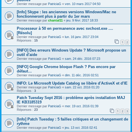
Dernier message par
PatriciaG
«
ven. 10 mars 2017 04:50
[Info] Skype : les anciennes versions Windows/Mac ne
fonctionneront plus à partir du 1er mars
Dernier message par
chantal11
«
jeu. 9 févr. 2017 18:33
Processeur à 50 en permanence avec svchost.exe ....
[Résolu]
Dernier message par
PatriciaG
«
lun. 16 janv. 2017 23:04
Réponses :
15
1
2
[INFO] Des erreurs Windows Update ? Microsoft propose un
outil d'aide
Dernier message par
PatriciaG
«
sam. 24 déc. 2016 07:23
[INFO] Google Chrome bloque Flash ? Pas encore par
défaut…
Dernier message par
PatriciaG
«
dim. 11 déc. 2016 02:51
INFO: Le Microsoft Update Catalog se libère d'ActiveX et d'IE
Dernier message par
PatriciaG
«
sam. 22 oct. 2016 01:20
Réponses :
3
Patch Tuesday Sept 2016 : problème après installation MAJ
IE KB3185319
Dernier message par
PatriciaG
«
mer. 19 oct. 2016 01:39
Réponses :
23
1
2
3
[Info] Patch Tuesday : 5 failles critiques et un changement de
rythme
Dernier message par
PatriciaG
«
jeu. 13 oct. 2016 02:41