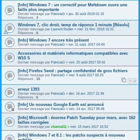
[Info] Windows 7 : un correctif pour Meltdown ouvre une
faille plus importante
Dernier message par
PatriciaG
«
jeu. 30 août 2018 01:15
Réponses :
3
Windows 7, clic droit, temp de réponce 1 minute [Résolu]
Dernier message par
Laurent Rodier
«
mer. 21 févr. 2018 15:31
Réponses :
6
[Info] Windows 7 encore très présent
Dernier message par
PatriciaG
«
lun. 11 sept. 2017 04:49
Accessoires et matériels informatiques compatibles avec
W10 S
Dernier message par
PatriciaG
«
ven. 25 août 2017 03:42
[Info] Firefox Send : partage confidentiel de gros fichiers
Dernier message par
PatriciaG
«
mer. 9 août 2017 00:25
Réponses :
15
1
2
erreur 1393
Dernier message par
PatriciaG
«
dim. 16 avr. 2017 21:39
Réponses :
6
[Info] Un nouveau Google Earth est annoncé
Dernier message par
PatriciaG
«
ven. 14 avr. 2017 05:48
[Info] Microsoft : énorme Patch Tuesday pour mars, avec 162
failles corrigées
Dernier message par
chantal11
«
mer. 15 mars 2017 16:52
[Info] Windows 7 et 8.1 : les patchs suspects à nouveau
publiés