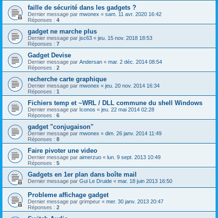
faille de sécurité dans les gadgets ?
Dernier message par
mwonex
«
sam. 11 avr. 2020 16:42
Réponses :
4
gadget ne marche plus
Dernier message par
jsc63
«
jeu. 15 nov. 2018 18:53
Réponses :
7
Gadget Devise
Dernier message par
Andersan
«
mar. 2 déc. 2014 08:54
Réponses :
2
recherche carte graphique
Dernier message par
mwonex
«
jeu. 20 nov. 2014 16:34
Réponses :
1
Fichiers temp et ~WRL / DLL commune du shell Windows
Dernier message par
Iconos
«
jeu. 22 mai 2014 02:28
Réponses :
6
gadget "conjugaison"
Dernier message par
mwonex
«
dim. 26 janv. 2014 11:49
Réponses :
8
Faire pivoter une video
Dernier message par
aimerzuo
«
lun. 9 sept. 2013 10:49
Réponses :
5
Gadgets en 1er plan dans boîte mail
Dernier message par
Gui Le Druide
«
mar. 18 juin 2013 16:50
Probleme affichage gadget
Dernier message par
grimpeur
«
mer. 30 janv. 2013 20:47
Réponses :
2