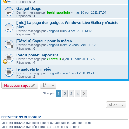
Réponses :
3
Gadget Usage
Dernier message par
breizhspotlight
«
mar. 18 oct. 2011 17:04
Réponses :
1
[Info] La page des gadgets Windows Live Gallery n'existe
plus...
Dernier message par
Jango78
«
lun. 3 oct. 2011 13:13
Réponses :
3
[Résolu] Capteur pour la météo
Dernier message par
Jango78
«
dim. 25 sept. 2011 11:33
Réponses :
6
Perdu post-it important
Dernier message par
chantal11
«
jeu. 11 août 2011 17:57
Réponses :
4
le gadgets la météo
Dernier message par
Jango78
«
ven. 5 août 2011 13:21
Réponses :
2
Nouveau sujet
1
2
3
4
Suivant
78 sujets
Aller
PERMISSIONS DU FORUM
Vous
ne pouvez pas
publier de nouveaux sujets dans ce forum
Vous
ne pouvez pas
répondre aux sujets dans ce forum