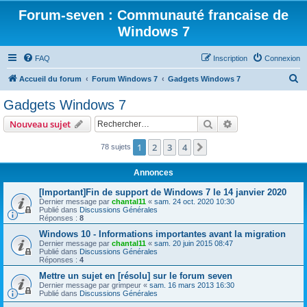
Forum-seven : Communauté francaise de
Windows 7
FAQ
Inscription
Connexion
R
Accueil du forum
Forum Windows 7
Gadgets Windows 7
e
Gadgets Windows 7
c
Rechercher
Recherche avanc
Nouveau sujet
h
e
1
2
3
4
Suivant
78 sujets
r
Annonces
c
[Important]Fin de support de Windows 7 le 14 janvier 2020
h
Dernier message par
chantal11
«
sam. 24 oct. 2020 10:30
Publié dans
Discussions Générales
e
Réponses :
8
r
Windows 10 - Informations importantes avant la migration
Dernier message par
chantal11
«
sam. 20 juin 2015 08:47
Publié dans
Discussions Générales
Réponses :
4
Mettre un sujet en [résolu] sur le forum seven
Dernier message par
grimpeur
«
sam. 16 mars 2013 16:30
Publié dans
Discussions Générales