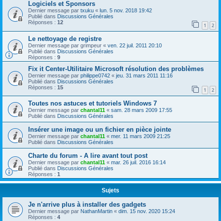
Logiciels et Sponsors
Dernier message par
txuku
«
lun. 5 nov. 2018 19:42
Publié dans
Discussions Générales
Réponses :
12
1
2
Le nettoyage de registre
Dernier message par
grimpeur
«
ven. 22 juil. 2011 20:10
Publié dans
Discussions Générales
Réponses :
9
Fix it Center-Utilitaire Microsoft résolution des problèmes
Dernier message par
philippe0742
«
jeu. 31 mars 2011 11:16
Publié dans
Discussions Générales
Réponses :
15
1
2
Toutes nos astuces et tutoriels Windows 7
Dernier message par
chantal11
«
sam. 28 mars 2009 17:55
Publié dans
Discussions Générales
Insérer une image ou un fichier en pièce jointe
Dernier message par
chantal11
«
mer. 11 mars 2009 21:25
Publié dans
Discussions Générales
Charte du forum - A lire avant tout post
Dernier message par
chantal11
«
mar. 26 juil. 2016 16:14
Publié dans
Discussions Générales
Réponses :
1
Sujets
Je n'arrive plus à installer des gadgets
Dernier message par
NathanMartin
«
dim. 15 nov. 2020 15:24
Réponses :
4