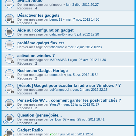
Switch Audio
Dernier message par
grimpeur
«
lun. 3 déc. 2012 20:27
Réponses :
4
Désactiver les gadgets
Dernier message par
benny19
«
mer. 7 nov. 2012 14:50
Réponses :
6
Aide sur configuration gadget
Dernier message par
calagan45
«
jeu. 5 juil. 2012 12:20
problème gadget flux rss
Dernier message par
tatieelodie
«
mar. 12 juin 2012 10:23
activation window 7
Dernier message par
MARIANEAU
«
jeu. 26 avr. 2012 14:30
Réponses :
2
Recherche Gadget Horloge
Dernier message par
cocotech
«
jeu. 5 avr. 2012 15:34
Réponses :
2
[Résolu] Gadget pour écouter la radio sur Windows 7 ?
Dernier message par
LolYangccool
«
ven. 2 mars 2012 22:15
Réponses :
6
Pense-bête W7 ... comment garder les post-it affichés ?
Dernier message par
YvesW
«
ven. 13 janv. 2012 01:27
Réponses :
2
Question (pense-)bête...
Dernier message par
Le_Lion_07
«
mar. 25 oct. 2011 18:41
Réponses :
4
Gadget Radio
Dernier message par
Ycor
«
jeu. 20 oct. 2011 12:51