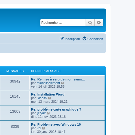
Rechercher
Recherche avancé
Inscription
Connexion
MESSAGES
DERNIER MESSAGE
D
Re: Remise à zero de mon sams…
M
30942
e
C
par
michelinclement
r
o
ven. 14 juil. 2023 19:55
e
n
n
i
s
D
Re: Installation Word
M
16145
s
e
u
e
C
par
Ricos5
r
l
r
o
mer. 13 mars 2024 19:21
e
s
m
t
n
n
e
e
i
s
D
Re: problème carte graphique ?
M
13609
s
s
r
a
e
u
e
C
par
jjcojax
s
l
r
l
r
o
dim. 12 nov. 2023 23:18
e
a
e
s
m
t
g
n
n
g
d
e
e
i
s
D
Re: Problème avec Windows 10
M
e
e
8339
s
s
r
a
e
u
e
e
C
par
val
r
s
l
r
l
r
o
lun. 30 janv. 2023 10:47
n
e
a
e
s
m
t
n
n