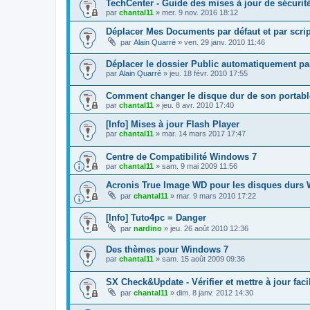
TechCenter - Guide des mises à jour de sécurit
par
chantal11
»
mer. 9 nov. 2016 18:12
Déplacer Mes Documents par défaut et par scrip
par
Alain Quarré
»
ven. 29 janv. 2010 11:46
Déplacer le dossier Public automatiquement par
par
Alain Quarré
»
jeu. 18 févr. 2010 17:55
Comment changer le disque dur de son portabl
par
chantal11
»
jeu. 8 avr. 2010 17:40
[Info] Mises à jour Flash Player
par
chantal11
»
mar. 14 mars 2017 17:47
Centre de Compatibilité Windows 7
par
chantal11
»
sam. 9 mai 2009 11:56
Acronis True Image WD pour les disques durs W
par
chantal11
»
mar. 9 mars 2010 17:22
[Info] Tuto4pc = Danger
par
nardino
»
jeu. 26 août 2010 12:36
Des thèmes pour Windows 7
par
chantal11
»
sam. 15 août 2009 09:36
SX Check&Update - Vérifier et mettre à jour fa
par
chantal11
»
dim. 8 janv. 2012 14:30