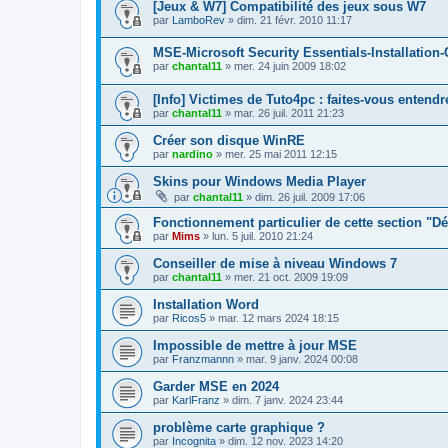
[Jeux & W7] Compatibilité des jeux sous W7
par
LamboRev
»
dim. 21 févr. 2010 11:17
MSE-Microsoft Security Essentials-Installation-
par
chantal11
»
mer. 24 juin 2009 18:02
[Info] Victimes de Tuto4pc : faites-vous entendr
par
chantal11
»
mar. 26 juil. 2011 21:23
Créer son disque WinRE
par
nardino
»
mer. 25 mai 2011 12:15
Skins pour Windows Media Player
par
chantal11
»
dim. 26 juil. 2009 17:06
Fonctionnement particulier de cette section "Dé
par
Mims
»
lun. 5 juil. 2010 21:24
Conseiller de mise à niveau Windows 7
par
chantal11
»
mer. 21 oct. 2009 19:09
Installation Word
par
Ricos5
»
mar. 12 mars 2024 18:15
Impossible de mettre à jour MSE
par
Franzmannn
»
mar. 9 janv. 2024 00:08
Garder MSE en 2024
par
KarlFranz
»
dim. 7 janv. 2024 23:44
problème carte graphique ?
par
Incognita
»
dim. 12 nov. 2023 14:20