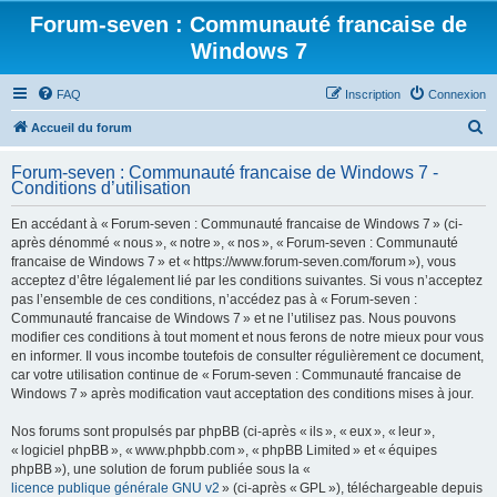
Forum-seven : Communauté francaise de
Windows 7
FAQ
Inscription
Connexion
R
Accueil du forum
e
Forum-seven : Communauté francaise de Windows 7 -
c
Conditions d’utilisation
h
En accédant à « Forum-seven : Communauté francaise de Windows 7 » (ci-
e
après dénommé « nous », « notre », « nos », « Forum-seven : Communauté
r
francaise de Windows 7 » et « https://www.forum-seven.com/forum »), vous
acceptez d’être légalement lié par les conditions suivantes. Si vous n’acceptez
c
pas l’ensemble de ces conditions, n’accédez pas à « Forum-seven :
h
Communauté francaise de Windows 7 » et ne l’utilisez pas. Nous pouvons
modifier ces conditions à tout moment et nous ferons de notre mieux pour vous
e
en informer. Il vous incombe toutefois de consulter régulièrement ce document,
r
car votre utilisation continue de « Forum-seven : Communauté francaise de
Windows 7 » après modification vaut acceptation des conditions mises à jour.
Nos forums sont propulsés par phpBB (ci-après « ils », « eux », « leur »,
« logiciel phpBB », « www.phpbb.com », « phpBB Limited » et « équipes
phpBB »), une solution de forum publiée sous la «
licence publique générale GNU v2
» (ci-après « GPL »), téléchargeable depuis