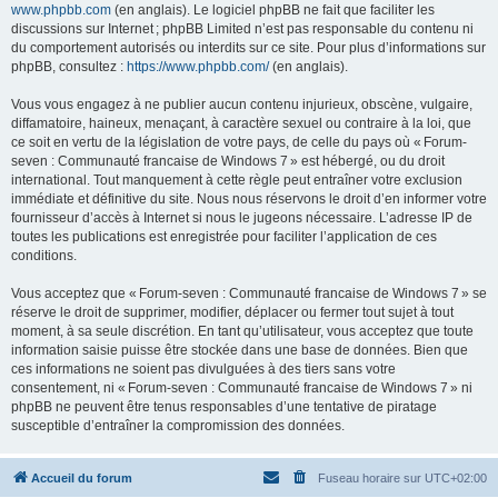
www.phpbb.com
(en anglais). Le logiciel phpBB ne fait que faciliter les
discussions sur Internet ; phpBB Limited n’est pas responsable du contenu ni
du comportement autorisés ou interdits sur ce site. Pour plus d’informations sur
phpBB, consultez :
https://www.phpbb.com/
(en anglais).
Vous vous engagez à ne publier aucun contenu injurieux, obscène, vulgaire,
diffamatoire, haineux, menaçant, à caractère sexuel ou contraire à la loi, que
ce soit en vertu de la législation de votre pays, de celle du pays où « Forum-
seven : Communauté francaise de Windows 7 » est hébergé, ou du droit
international. Tout manquement à cette règle peut entraîner votre exclusion
immédiate et définitive du site. Nous nous réservons le droit d’en informer votre
fournisseur d’accès à Internet si nous le jugeons nécessaire. L’adresse IP de
toutes les publications est enregistrée pour faciliter l’application de ces
conditions.
Vous acceptez que « Forum-seven : Communauté francaise de Windows 7 » se
réserve le droit de supprimer, modifier, déplacer ou fermer tout sujet à tout
moment, à sa seule discrétion. En tant qu’utilisateur, vous acceptez que toute
information saisie puisse être stockée dans une base de données. Bien que
ces informations ne soient pas divulguées à des tiers sans votre
consentement, ni « Forum-seven : Communauté francaise de Windows 7 » ni
phpBB ne peuvent être tenus responsables d’une tentative de piratage
susceptible d’entraîner la compromission des données.
Accueil du forum
Fuseau horaire sur
UTC+02:00