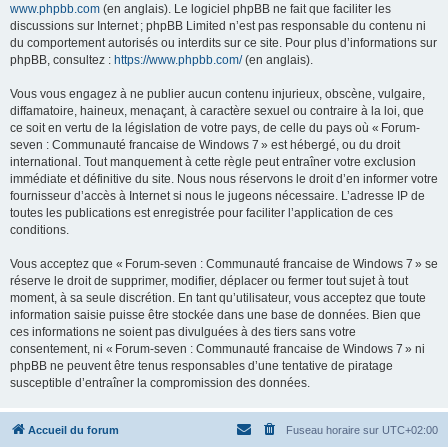
www.phpbb.com
(en anglais). Le logiciel phpBB ne fait que faciliter les
discussions sur Internet ; phpBB Limited n’est pas responsable du contenu ni
du comportement autorisés ou interdits sur ce site. Pour plus d’informations sur
phpBB, consultez :
https://www.phpbb.com/
(en anglais).
Vous vous engagez à ne publier aucun contenu injurieux, obscène, vulgaire,
diffamatoire, haineux, menaçant, à caractère sexuel ou contraire à la loi, que
ce soit en vertu de la législation de votre pays, de celle du pays où « Forum-
seven : Communauté francaise de Windows 7 » est hébergé, ou du droit
international. Tout manquement à cette règle peut entraîner votre exclusion
immédiate et définitive du site. Nous nous réservons le droit d’en informer votre
fournisseur d’accès à Internet si nous le jugeons nécessaire. L’adresse IP de
toutes les publications est enregistrée pour faciliter l’application de ces
conditions.
Vous acceptez que « Forum-seven : Communauté francaise de Windows 7 » se
réserve le droit de supprimer, modifier, déplacer ou fermer tout sujet à tout
moment, à sa seule discrétion. En tant qu’utilisateur, vous acceptez que toute
information saisie puisse être stockée dans une base de données. Bien que
ces informations ne soient pas divulguées à des tiers sans votre
consentement, ni « Forum-seven : Communauté francaise de Windows 7 » ni
phpBB ne peuvent être tenus responsables d’une tentative de piratage
susceptible d’entraîner la compromission des données.
Accueil du forum
Fuseau horaire sur
UTC+02:00