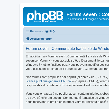
Forum-seven : Co
La communauté Française de Win
Raccourcis
FAQ
Accueil du forum
Forum-seven : Communauté francaise de Windows
En accédant à « Forum-seven : Communauté francaise de Window
seven.com/forum »), vous acceptez d’être légalement lié par l
Windows 7 » et ne l’utilisez pas. Nous pouvons modifier ces co
votre utilisation continue de « Forum-seven : Communauté fran
Nos forums sont propulsés par phpBB (ci-après « ils », « eux »,
licence publique générale GNU v2
» (ci-après « GPL »), téléc
responsable du contenu ni du comportement autorisés ou interdi
Vous vous engagez à ne publier aucun contenu injurieux, obscène,
du pays où « Forum-seven : Communauté francaise de Windows 7 
nous réservons le droit d’en informer votre fournisseur d’accès à