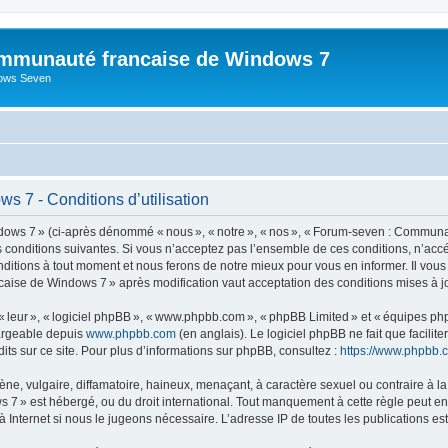
mmunauté francaise de Windows 7
dows Seven
 7 - Conditions d’utilisation
s 7 » (ci-après dénommé « nous », « notre », « nos », « Forum-seven : Communau
es conditions suivantes. Si vous n’acceptez pas l’ensemble de ces conditions, n’
nditions à tout moment et nous ferons de notre mieux pour vous en informer. Il vou
caise de Windows 7 » après modification vaut acceptation des conditions mises à jo
 « leur », « logiciel phpBB », « www.phpbb.com », « phpBB Limited » et « équipes ph
hargeable depuis
www.phpbb.com
(en anglais). Le logiciel phpBB ne fait que facilite
ts sur ce site. Pour plus d’informations sur phpBB, consultez :
https://www.phpbb.
 vulgaire, diffamatoire, haineux, menaçant, à caractère sexuel ou contraire à la loi
» est hébergé, ou du droit international. Tout manquement à cette règle peut entra
 Internet si nous le jugeons nécessaire. L’adresse IP de toutes les publications est 