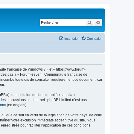
Rechercher
Recherche avancé
Inscription
Connexion
té francaise de Windows 7 » et « https://www.forum-
accédez pas à « Forum-seven : Communauté francaise de
s incombe toutefois de consulter régulièrement ce document, car
ur.
pBB »), une solution de forum publiée sous la «
r les discussions sur Internet ; phpBB Limited n’est pas
com/
(en anglais).
, que ce soit en vertu de la législation de votre pays, de celle
îner votre exclusion immédiate et définitive du site. Nous
enregistrée pour faciliter l’application de ces conditions.