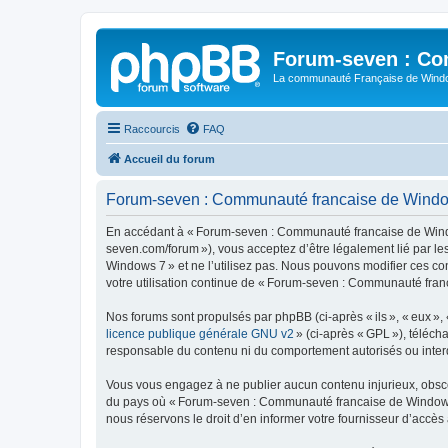
Forum-seven : Co
La communauté Française de Win
Raccourcis
FAQ
Accueil du forum
Forum-seven : Communauté francaise de Windows
En accédant à « Forum-seven : Communauté francaise de Window
seven.com/forum »), vous acceptez d’être légalement lié par l
Windows 7 » et ne l’utilisez pas. Nous pouvons modifier ces co
votre utilisation continue de « Forum-seven : Communauté fran
Nos forums sont propulsés par phpBB (ci-après « ils », « eux »,
licence publique générale GNU v2
» (ci-après « GPL »), téléc
responsable du contenu ni du comportement autorisés ou interdi
Vous vous engagez à ne publier aucun contenu injurieux, obscène,
du pays où « Forum-seven : Communauté francaise de Windows 7 
nous réservons le droit d’en informer votre fournisseur d’accès à