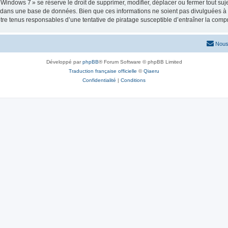
ows 7 » se réserve le droit de supprimer, modifier, déplacer ou fermer tout sujet à
e dans une base de données. Bien que ces informations ne soient pas divulguées à 
e tenus responsables d’une tentative de piratage susceptible d’entraîner la com
Nous
Développé par
phpBB
® Forum Software © phpBB Limited
Traduction française officielle
©
Qiaeru
Confidentialité
|
Conditions