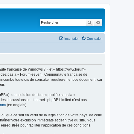
Rechercher
Recherche avancé
Inscription
Connexion
té francaise de Windows 7 » et « https://www.forum-
accédez pas à « Forum-seven : Communauté francaise de
s incombe toutefois de consulter régulièrement ce document, car
ur.
pBB »), une solution de forum publiée sous la «
r les discussions sur Internet ; phpBB Limited n’est pas
com/
(en anglais).
, que ce soit en vertu de la législation de votre pays, de celle
îner votre exclusion immédiate et définitive du site. Nous
enregistrée pour faciliter l’application de ces conditions.