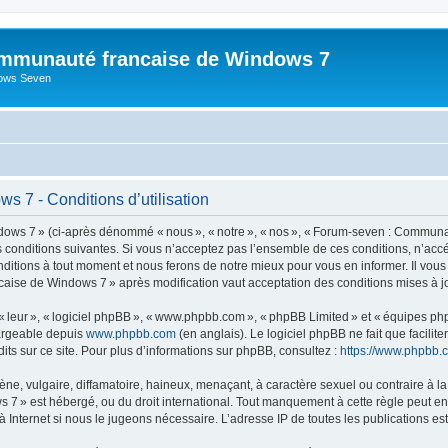
mmunauté francaise de Windows 7
dows Seven
 7 - Conditions d’utilisation
s 7 » (ci-après dénommé « nous », « notre », « nos », « Forum-seven : Communau
es conditions suivantes. Si vous n’acceptez pas l’ensemble de ces conditions, n’
nditions à tout moment et nous ferons de notre mieux pour vous en informer. Il vou
caise de Windows 7 » après modification vaut acceptation des conditions mises à jo
 « leur », « logiciel phpBB », « www.phpbb.com », « phpBB Limited » et « équipes ph
hargeable depuis
www.phpbb.com
(en anglais). Le logiciel phpBB ne fait que facilite
ts sur ce site. Pour plus d’informations sur phpBB, consultez :
https://www.phpbb.
 vulgaire, diffamatoire, haineux, menaçant, à caractère sexuel ou contraire à la loi
» est hébergé, ou du droit international. Tout manquement à cette règle peut entra
 Internet si nous le jugeons nécessaire. L’adresse IP de toutes les publications est 