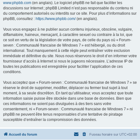
www.phpbb.com
(en anglais). Le logiciel phpBB ne fait que faciliter les
discussions sur Internet ; phpBB Limited n’est pas responsable du contenu ni
du comportement autorisés ou interdits sur ce site. Pour plus d’informations sur
phpBB, consultez :
https://www.phpbb.com/
(en anglais).
Vous vous engagez à ne publier aucun contenu injurieux, obscène, vulgaire,
diffamatoire, haineux, menaçant, à caractère sexuel ou contraire à la loi, que
ce soit en vertu de la législation de votre pays, de celle du pays où « Forum-
seven : Communauté francaise de Windows 7 » est hébergé, ou du droit
international. Tout manquement à cette règle peut entraîner votre exclusion
immédiate et définitive du site. Nous nous réservons le droit d’en informer votre
fournisseur d’accès à Internet si nous le jugeons nécessaire. L’adresse IP de
toutes les publications est enregistrée pour faciliter l’application de ces
conditions.
Vous acceptez que « Forum-seven : Communauté francaise de Windows 7 » se
réserve le droit de supprimer, modifier, déplacer ou fermer tout sujet à tout
moment, à sa seule discrétion. En tant qu’utilisateur, vous acceptez que toute
information saisie puisse être stockée dans une base de données. Bien que
ces informations ne soient pas divulguées à des tiers sans votre
consentement, ni « Forum-seven : Communauté francaise de Windows 7 » ni
phpBB ne peuvent être tenus responsables d’une tentative de piratage
susceptible d’entraîner la compromission des données.
Accueil du forum
Fuseau horaire sur
UTC+02:00