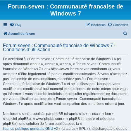
Forum-seven : Communauté francaise de
Windows 7
FAQ
Inscription
Connexion
R
Accueil du forum
e
Forum-seven : Communauté francaise de Windows 7 -
c
Conditions d’utilisation
h
En accédant à « Forum-seven : Communauté francaise de Windows 7 » (ci-
e
après dénommé « nous », « notre », « nos », « Forum-seven : Communauté
r
francaise de Windows 7 » et « https://www.forum-seven.com/forum »), vous
acceptez d’être légalement lié par les conditions suivantes. Si vous n’acceptez
c
pas l’ensemble de ces conditions, n’accédez pas à « Forum-seven :
h
Communauté francaise de Windows 7 » et ne l’utilisez pas. Nous pouvons
modifier ces conditions à tout moment et nous ferons de notre mieux pour vous
e
en informer. Il vous incombe toutefois de consulter régulièrement ce document,
r
car votre utilisation continue de « Forum-seven : Communauté francaise de
Windows 7 » après modification vaut acceptation des conditions mises à jour.
Nos forums sont propulsés par phpBB (ci-après « ils », « eux », « leur »,
« logiciel phpBB », « www.phpbb.com », « phpBB Limited » et « équipes
phpBB »), une solution de forum publiée sous la «
licence publique générale GNU v2
» (ci-après « GPL »), téléchargeable depuis