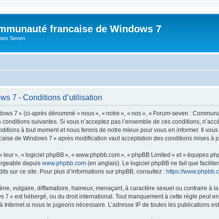
mmunauté francaise de Windows 7
dows Seven
 7 - Conditions d’utilisation
s 7 » (ci-après dénommé « nous », « notre », « nos », « Forum-seven : Communau
es conditions suivantes. Si vous n’acceptez pas l’ensemble de ces conditions, n’
nditions à tout moment et nous ferons de notre mieux pour vous en informer. Il vou
caise de Windows 7 » après modification vaut acceptation des conditions mises à jo
 « leur », « logiciel phpBB », « www.phpbb.com », « phpBB Limited » et « équipes ph
hargeable depuis
www.phpbb.com
(en anglais). Le logiciel phpBB ne fait que facilite
ts sur ce site. Pour plus d’informations sur phpBB, consultez :
https://www.phpbb.
 vulgaire, diffamatoire, haineux, menaçant, à caractère sexuel ou contraire à la loi
» est hébergé, ou du droit international. Tout manquement à cette règle peut entra
 Internet si nous le jugeons nécessaire. L’adresse IP de toutes les publications est 