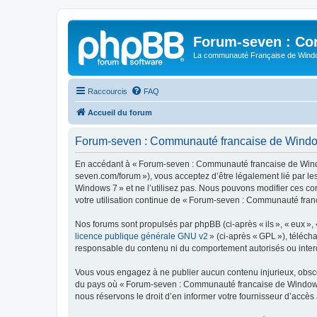
Forum-seven : Co
La communauté Française de Win
Raccourcis
FAQ
Accueil du forum
Forum-seven : Communauté francaise de Windows
En accédant à « Forum-seven : Communauté francaise de Window
seven.com/forum »), vous acceptez d’être légalement lié par l
Windows 7 » et ne l’utilisez pas. Nous pouvons modifier ces co
votre utilisation continue de « Forum-seven : Communauté fran
Nos forums sont propulsés par phpBB (ci-après « ils », « eux »,
licence publique générale GNU v2
» (ci-après « GPL »), téléc
responsable du contenu ni du comportement autorisés ou interdi
Vous vous engagez à ne publier aucun contenu injurieux, obscène,
du pays où « Forum-seven : Communauté francaise de Windows 7 
nous réservons le droit d’en informer votre fournisseur d’accès à