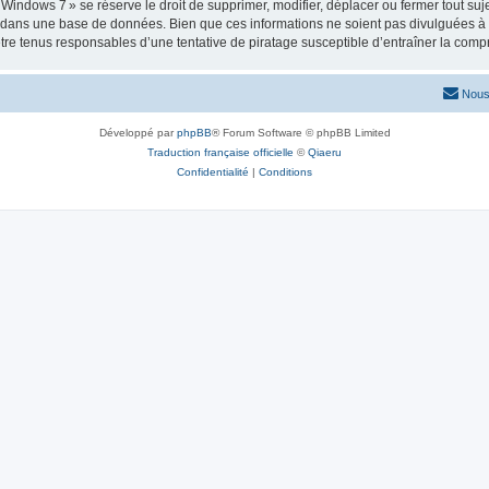
ows 7 » se réserve le droit de supprimer, modifier, déplacer ou fermer tout sujet à
e dans une base de données. Bien que ces informations ne soient pas divulguées à 
e tenus responsables d’une tentative de piratage susceptible d’entraîner la com
Nous
Développé par
phpBB
® Forum Software © phpBB Limited
Traduction française officielle
©
Qiaeru
Confidentialité
|
Conditions