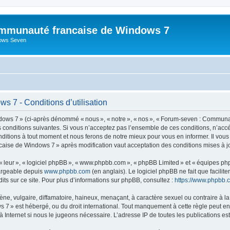
mmunauté francaise de Windows 7
dows Seven
 7 - Conditions d’utilisation
s 7 » (ci-après dénommé « nous », « notre », « nos », « Forum-seven : Communau
es conditions suivantes. Si vous n’acceptez pas l’ensemble de ces conditions, n’
nditions à tout moment et nous ferons de notre mieux pour vous en informer. Il vou
caise de Windows 7 » après modification vaut acceptation des conditions mises à jo
 « leur », « logiciel phpBB », « www.phpbb.com », « phpBB Limited » et « équipes ph
hargeable depuis
www.phpbb.com
(en anglais). Le logiciel phpBB ne fait que facilite
ts sur ce site. Pour plus d’informations sur phpBB, consultez :
https://www.phpbb.
 vulgaire, diffamatoire, haineux, menaçant, à caractère sexuel ou contraire à la loi
» est hébergé, ou du droit international. Tout manquement à cette règle peut entra
 Internet si nous le jugeons nécessaire. L’adresse IP de toutes les publications est 