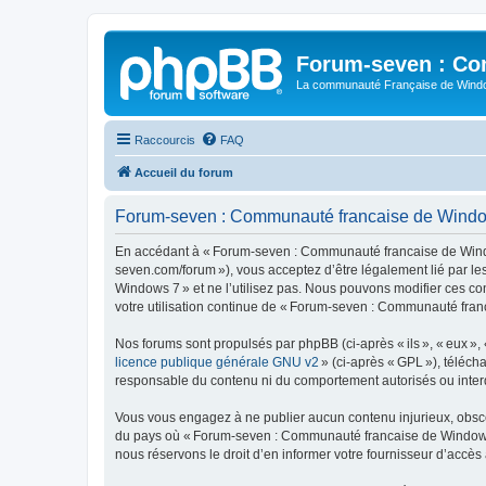
Forum-seven : Co
La communauté Française de Win
Raccourcis
FAQ
Accueil du forum
Forum-seven : Communauté francaise de Windows
En accédant à « Forum-seven : Communauté francaise de Window
seven.com/forum »), vous acceptez d’être légalement lié par l
Windows 7 » et ne l’utilisez pas. Nous pouvons modifier ces co
votre utilisation continue de « Forum-seven : Communauté fran
Nos forums sont propulsés par phpBB (ci-après « ils », « eux »,
licence publique générale GNU v2
» (ci-après « GPL »), téléc
responsable du contenu ni du comportement autorisés ou interdi
Vous vous engagez à ne publier aucun contenu injurieux, obscène,
du pays où « Forum-seven : Communauté francaise de Windows 7 
nous réservons le droit d’en informer votre fournisseur d’accès à