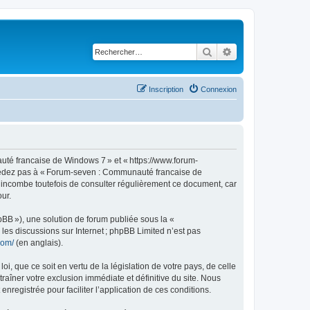
Rechercher
Recherche avancé
Inscription
Connexion
té francaise de Windows 7 » et « https://www.forum-
accédez pas à « Forum-seven : Communauté francaise de
s incombe toutefois de consulter régulièrement ce document, car
ur.
pBB »), une solution de forum publiée sous la «
r les discussions sur Internet ; phpBB Limited n’est pas
com/
(en anglais).
, que ce soit en vertu de la législation de votre pays, de celle
îner votre exclusion immédiate et définitive du site. Nous
enregistrée pour faciliter l’application de ces conditions.