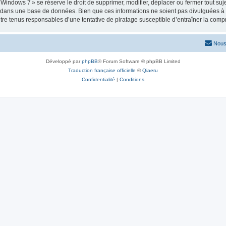
ows 7 » se réserve le droit de supprimer, modifier, déplacer ou fermer tout sujet à
e dans une base de données. Bien que ces informations ne soient pas divulguées à 
e tenus responsables d’une tentative de piratage susceptible d’entraîner la com
Nous
Développé par
phpBB
® Forum Software © phpBB Limited
Traduction française officielle
©
Qiaeru
Confidentialité
|
Conditions