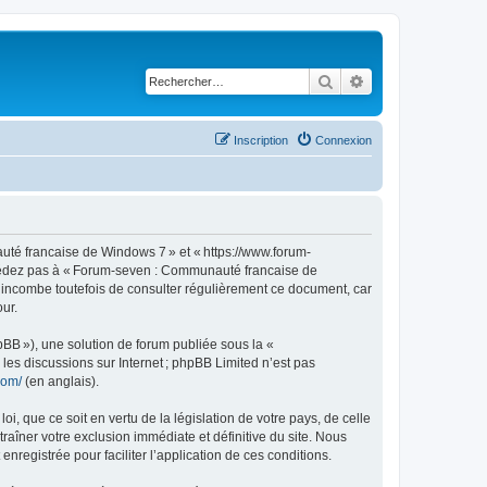
Rechercher
Recherche avancé
Inscription
Connexion
té francaise de Windows 7 » et « https://www.forum-
accédez pas à « Forum-seven : Communauté francaise de
s incombe toutefois de consulter régulièrement ce document, car
ur.
pBB »), une solution de forum publiée sous la «
r les discussions sur Internet ; phpBB Limited n’est pas
com/
(en anglais).
, que ce soit en vertu de la législation de votre pays, de celle
îner votre exclusion immédiate et définitive du site. Nous
enregistrée pour faciliter l’application de ces conditions.