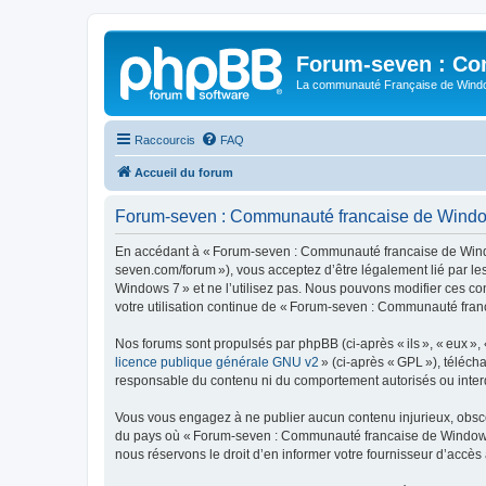
Forum-seven : Co
La communauté Française de Win
Raccourcis
FAQ
Accueil du forum
Forum-seven : Communauté francaise de Windows
En accédant à « Forum-seven : Communauté francaise de Window
seven.com/forum »), vous acceptez d’être légalement lié par l
Windows 7 » et ne l’utilisez pas. Nous pouvons modifier ces co
votre utilisation continue de « Forum-seven : Communauté fran
Nos forums sont propulsés par phpBB (ci-après « ils », « eux »,
licence publique générale GNU v2
» (ci-après « GPL »), téléc
responsable du contenu ni du comportement autorisés ou interdi
Vous vous engagez à ne publier aucun contenu injurieux, obscène,
du pays où « Forum-seven : Communauté francaise de Windows 7 
nous réservons le droit d’en informer votre fournisseur d’accès à