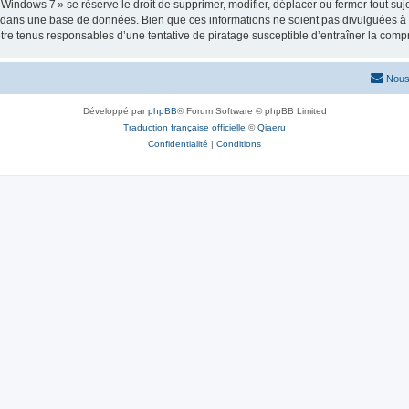
ows 7 » se réserve le droit de supprimer, modifier, déplacer ou fermer tout sujet à
e dans une base de données. Bien que ces informations ne soient pas divulguées à 
e tenus responsables d’une tentative de piratage susceptible d’entraîner la com
Nous
Développé par
phpBB
® Forum Software © phpBB Limited
Traduction française officielle
©
Qiaeru
Confidentialité
|
Conditions