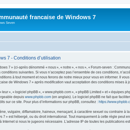
mmunauté francaise de Windows 7
dows Seven
 7 - Conditions d’utilisation
s 7 » (ci-après dénommé « nous », « notre », « nos », « Forum-seven : Communau
es conditions suivantes. Si vous n’acceptez pas l’ensemble de ces conditions, n’
nditions à tout moment et nous ferons de notre mieux pour vous en informer. Il vou
caise de Windows 7 » après modification vaut acceptation des conditions mises à jo
 « leur », « logiciel phpBB », « www.phpbb.com », « phpBB Limited » et « équipes ph
hargeable depuis
www.phpbb.com
(en anglais). Le logiciel phpBB ne fait que facilite
ts sur ce site. Pour plus d’informations sur phpBB, consultez :
https://www.phpbb.
 vulgaire, diffamatoire, haineux, menaçant, à caractère sexuel ou contraire à la loi
» est hébergé, ou du droit international. Tout manquement à cette règle peut entra
 Internet si nous le jugeons nécessaire. L’adresse IP de toutes les publications est 