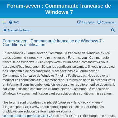
Forum-seven : Communauté francaise de
Windows 7
FAQ
Inscription
Connexion
R
Accueil du forum
e
Forum-seven : Communauté francaise de Windows 7 -
c
Conditions d’utilisation
h
En accédant à « Forum-seven : Communauté francaise de Windows 7 » (ci-
e
après dénommé « nous », « notre », « nos », « Forum-seven : Communauté
r
francaise de Windows 7 » et « https://www.forum-seven.com/forum »), vous
acceptez d’être légalement lié par les conditions suivantes. Si vous n’acceptez
c
pas l’ensemble de ces conditions, n’accédez pas à « Forum-seven :
h
Communauté francaise de Windows 7 » et ne l’utilisez pas. Nous pouvons
modifier ces conditions à tout moment et nous ferons de notre mieux pour vous
e
en informer. Il vous incombe toutefois de consulter régulièrement ce document,
r
car votre utilisation continue de « Forum-seven : Communauté francaise de
Windows 7 » après modification vaut acceptation des conditions mises à jour.
Nos forums sont propulsés par phpBB (ci-après « ils », « eux », « leur »,
« logiciel phpBB », « www.phpbb.com », « phpBB Limited » et « équipes
phpBB »), une solution de forum publiée sous la «
licence publique générale GNU v2
» (ci-après « GPL »), téléchargeable depuis