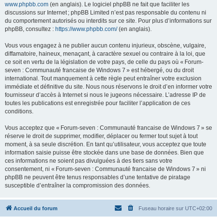
www.phpbb.com
(en anglais). Le logiciel phpBB ne fait que faciliter les
discussions sur Internet ; phpBB Limited n’est pas responsable du contenu ni
du comportement autorisés ou interdits sur ce site. Pour plus d’informations sur
phpBB, consultez :
https://www.phpbb.com/
(en anglais).
Vous vous engagez à ne publier aucun contenu injurieux, obscène, vulgaire,
diffamatoire, haineux, menaçant, à caractère sexuel ou contraire à la loi, que
ce soit en vertu de la législation de votre pays, de celle du pays où « Forum-
seven : Communauté francaise de Windows 7 » est hébergé, ou du droit
international. Tout manquement à cette règle peut entraîner votre exclusion
immédiate et définitive du site. Nous nous réservons le droit d’en informer votre
fournisseur d’accès à Internet si nous le jugeons nécessaire. L’adresse IP de
toutes les publications est enregistrée pour faciliter l’application de ces
conditions.
Vous acceptez que « Forum-seven : Communauté francaise de Windows 7 » se
réserve le droit de supprimer, modifier, déplacer ou fermer tout sujet à tout
moment, à sa seule discrétion. En tant qu’utilisateur, vous acceptez que toute
information saisie puisse être stockée dans une base de données. Bien que
ces informations ne soient pas divulguées à des tiers sans votre
consentement, ni « Forum-seven : Communauté francaise de Windows 7 » ni
phpBB ne peuvent être tenus responsables d’une tentative de piratage
susceptible d’entraîner la compromission des données.
Accueil du forum
Fuseau horaire sur
UTC+02:00