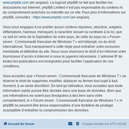
www.phpbb.com
(en anglais). Le logiciel phpBB ne fait que faciliter les
discussions sur Internet ; phpBB Limited n’est pas responsable du contenu ni
du comportement autorisés ou interdits sur ce site. Pour plus d’informations sur
phpBB, consultez :
https://www.phpbb.com/
(en anglais).
Vous vous engagez à ne publier aucun contenu injurieux, obscène, vulgaire,
diffamatoire, haineux, menaçant, à caractère sexuel ou contraire à la loi, que
ce soit en vertu de la législation de votre pays, de celle du pays où « Forum-
seven : Communauté francaise de Windows 7 » est hébergé, ou du droit
international. Tout manquement à cette règle peut entraîner votre exclusion
immédiate et définitive du site. Nous nous réservons le droit d’en informer votre
fournisseur d’accès à Internet si nous le jugeons nécessaire. L’adresse IP de
toutes les publications est enregistrée pour faciliter l’application de ces
conditions.
Vous acceptez que « Forum-seven : Communauté francaise de Windows 7 » se
réserve le droit de supprimer, modifier, déplacer ou fermer tout sujet à tout
moment, à sa seule discrétion. En tant qu’utilisateur, vous acceptez que toute
information saisie puisse être stockée dans une base de données. Bien que
ces informations ne soient pas divulguées à des tiers sans votre
consentement, ni « Forum-seven : Communauté francaise de Windows 7 » ni
phpBB ne peuvent être tenus responsables d’une tentative de piratage
susceptible d’entraîner la compromission des données.
Accueil du forum
Fuseau horaire sur
UTC+02:00