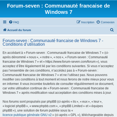
Forum-seven : Communauté francaise de
Windows 7
FAQ
Inscription
Connexion
R
Accueil du forum
e
Forum-seven : Communauté francaise de Windows 7 -
c
Conditions d’utilisation
h
En accédant à « Forum-seven : Communauté francaise de Windows 7 » (ci-
e
après dénommé « nous », « notre », « nos », « Forum-seven : Communauté
r
francaise de Windows 7 » et « https://www.forum-seven.com/forum »), vous
acceptez d’être légalement lié par les conditions suivantes. Si vous n’acceptez
c
pas l’ensemble de ces conditions, n’accédez pas à « Forum-seven :
h
Communauté francaise de Windows 7 » et ne l’utilisez pas. Nous pouvons
modifier ces conditions à tout moment et nous ferons de notre mieux pour vous
e
en informer. Il vous incombe toutefois de consulter régulièrement ce document,
r
car votre utilisation continue de « Forum-seven : Communauté francaise de
Windows 7 » après modification vaut acceptation des conditions mises à jour.
Nos forums sont propulsés par phpBB (ci-après « ils », « eux », « leur »,
« logiciel phpBB », « www.phpbb.com », « phpBB Limited » et « équipes
phpBB »), une solution de forum publiée sous la «
licence publique générale GNU v2
» (ci-après « GPL »), téléchargeable depuis