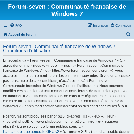
Forum-seven : Communauté francaise de
Windows 7
FAQ
Inscription
Connexion
R
Accueil du forum
e
Forum-seven : Communauté francaise de Windows 7 -
c
Conditions d’utilisation
h
En accédant à « Forum-seven : Communauté francaise de Windows 7 » (ci-
e
après dénommé « nous », « notre », « nos », « Forum-seven : Communauté
r
francaise de Windows 7 » et « https://www.forum-seven.com/forum »), vous
acceptez d’être légalement lié par les conditions suivantes. Si vous n’acceptez
c
pas l’ensemble de ces conditions, n’accédez pas à « Forum-seven :
h
Communauté francaise de Windows 7 » et ne l’utilisez pas. Nous pouvons
modifier ces conditions à tout moment et nous ferons de notre mieux pour vous
e
en informer. Il vous incombe toutefois de consulter régulièrement ce document,
r
car votre utilisation continue de « Forum-seven : Communauté francaise de
Windows 7 » après modification vaut acceptation des conditions mises à jour.
Nos forums sont propulsés par phpBB (ci-après « ils », « eux », « leur »,
« logiciel phpBB », « www.phpbb.com », « phpBB Limited » et « équipes
phpBB »), une solution de forum publiée sous la «
licence publique générale GNU v2
» (ci-après « GPL »), téléchargeable depuis