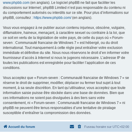
www.phpbb.com
(en anglais). Le logiciel phpBB ne fait que faciliter les
discussions sur Internet ; phpBB Limited n’est pas responsable du contenu ni
du comportement autorisés ou interdits sur ce site. Pour plus d’informations sur
phpBB, consultez :
https://www.phpbb.com/
(en anglais).
Vous vous engagez à ne publier aucun contenu injurieux, obscène, vulgaire,
diffamatoire, haineux, menaçant, à caractère sexuel ou contraire à la loi, que
ce soit en vertu de la législation de votre pays, de celle du pays où « Forum-
seven : Communauté francaise de Windows 7 » est hébergé, ou du droit
international. Tout manquement à cette règle peut entraîner votre exclusion
immédiate et définitive du site. Nous nous réservons le droit d’en informer votre
fournisseur d’accès à Internet si nous le jugeons nécessaire. L’adresse IP de
toutes les publications est enregistrée pour faciliter l’application de ces
conditions.
Vous acceptez que « Forum-seven : Communauté francaise de Windows 7 » se
réserve le droit de supprimer, modifier, déplacer ou fermer tout sujet à tout
moment, à sa seule discrétion. En tant qu’utilisateur, vous acceptez que toute
information saisie puisse être stockée dans une base de données. Bien que
ces informations ne soient pas divulguées à des tiers sans votre
consentement, ni « Forum-seven : Communauté francaise de Windows 7 » ni
phpBB ne peuvent être tenus responsables d’une tentative de piratage
susceptible d’entraîner la compromission des données.
Accueil du forum
Fuseau horaire sur
UTC+02:00