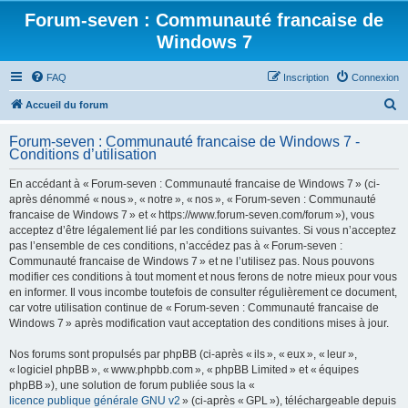
Forum-seven : Communauté francaise de
Windows 7
FAQ
Inscription
Connexion
R
Accueil du forum
e
Forum-seven : Communauté francaise de Windows 7 -
c
Conditions d’utilisation
h
En accédant à « Forum-seven : Communauté francaise de Windows 7 » (ci-
e
après dénommé « nous », « notre », « nos », « Forum-seven : Communauté
r
francaise de Windows 7 » et « https://www.forum-seven.com/forum »), vous
acceptez d’être légalement lié par les conditions suivantes. Si vous n’acceptez
c
pas l’ensemble de ces conditions, n’accédez pas à « Forum-seven :
h
Communauté francaise de Windows 7 » et ne l’utilisez pas. Nous pouvons
modifier ces conditions à tout moment et nous ferons de notre mieux pour vous
e
en informer. Il vous incombe toutefois de consulter régulièrement ce document,
r
car votre utilisation continue de « Forum-seven : Communauté francaise de
Windows 7 » après modification vaut acceptation des conditions mises à jour.
Nos forums sont propulsés par phpBB (ci-après « ils », « eux », « leur »,
« logiciel phpBB », « www.phpbb.com », « phpBB Limited » et « équipes
phpBB »), une solution de forum publiée sous la «
licence publique générale GNU v2
» (ci-après « GPL »), téléchargeable depuis