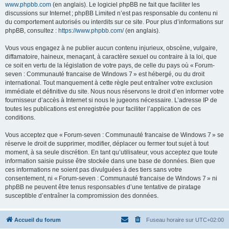
www.phpbb.com
(en anglais). Le logiciel phpBB ne fait que faciliter les
discussions sur Internet ; phpBB Limited n’est pas responsable du contenu ni
du comportement autorisés ou interdits sur ce site. Pour plus d’informations sur
phpBB, consultez :
https://www.phpbb.com/
(en anglais).
Vous vous engagez à ne publier aucun contenu injurieux, obscène, vulgaire,
diffamatoire, haineux, menaçant, à caractère sexuel ou contraire à la loi, que
ce soit en vertu de la législation de votre pays, de celle du pays où « Forum-
seven : Communauté francaise de Windows 7 » est hébergé, ou du droit
international. Tout manquement à cette règle peut entraîner votre exclusion
immédiate et définitive du site. Nous nous réservons le droit d’en informer votre
fournisseur d’accès à Internet si nous le jugeons nécessaire. L’adresse IP de
toutes les publications est enregistrée pour faciliter l’application de ces
conditions.
Vous acceptez que « Forum-seven : Communauté francaise de Windows 7 » se
réserve le droit de supprimer, modifier, déplacer ou fermer tout sujet à tout
moment, à sa seule discrétion. En tant qu’utilisateur, vous acceptez que toute
information saisie puisse être stockée dans une base de données. Bien que
ces informations ne soient pas divulguées à des tiers sans votre
consentement, ni « Forum-seven : Communauté francaise de Windows 7 » ni
phpBB ne peuvent être tenus responsables d’une tentative de piratage
susceptible d’entraîner la compromission des données.
Accueil du forum
Fuseau horaire sur
UTC+02:00