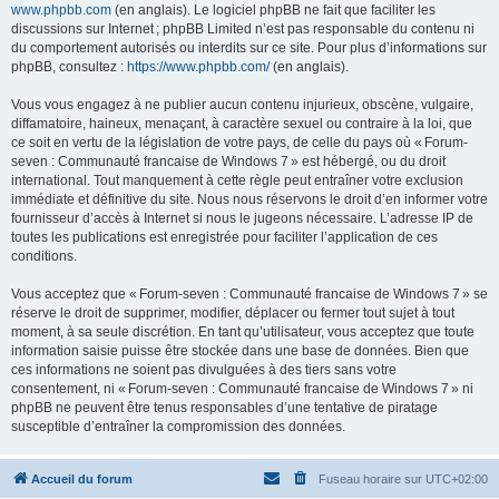
www.phpbb.com
(en anglais). Le logiciel phpBB ne fait que faciliter les
discussions sur Internet ; phpBB Limited n’est pas responsable du contenu ni
du comportement autorisés ou interdits sur ce site. Pour plus d’informations sur
phpBB, consultez :
https://www.phpbb.com/
(en anglais).
Vous vous engagez à ne publier aucun contenu injurieux, obscène, vulgaire,
diffamatoire, haineux, menaçant, à caractère sexuel ou contraire à la loi, que
ce soit en vertu de la législation de votre pays, de celle du pays où « Forum-
seven : Communauté francaise de Windows 7 » est hébergé, ou du droit
international. Tout manquement à cette règle peut entraîner votre exclusion
immédiate et définitive du site. Nous nous réservons le droit d’en informer votre
fournisseur d’accès à Internet si nous le jugeons nécessaire. L’adresse IP de
toutes les publications est enregistrée pour faciliter l’application de ces
conditions.
Vous acceptez que « Forum-seven : Communauté francaise de Windows 7 » se
réserve le droit de supprimer, modifier, déplacer ou fermer tout sujet à tout
moment, à sa seule discrétion. En tant qu’utilisateur, vous acceptez que toute
information saisie puisse être stockée dans une base de données. Bien que
ces informations ne soient pas divulguées à des tiers sans votre
consentement, ni « Forum-seven : Communauté francaise de Windows 7 » ni
phpBB ne peuvent être tenus responsables d’une tentative de piratage
susceptible d’entraîner la compromission des données.
Accueil du forum
Fuseau horaire sur
UTC+02:00