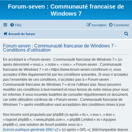
Forum-seven : Communauté francaise de
Windows 7
FAQ
Inscription
Connexion
R
Accueil du forum
e
Forum-seven : Communauté francaise de Windows 7 -
c
Conditions d’utilisation
h
En accédant à « Forum-seven : Communauté francaise de Windows 7 » (ci-
e
après dénommé « nous », « notre », « nos », « Forum-seven : Communauté
r
francaise de Windows 7 » et « https://www.forum-seven.com/forum »), vous
acceptez d’être légalement lié par les conditions suivantes. Si vous n’acceptez
c
pas l’ensemble de ces conditions, n’accédez pas à « Forum-seven :
h
Communauté francaise de Windows 7 » et ne l’utilisez pas. Nous pouvons
modifier ces conditions à tout moment et nous ferons de notre mieux pour vous
e
en informer. Il vous incombe toutefois de consulter régulièrement ce document,
r
car votre utilisation continue de « Forum-seven : Communauté francaise de
Windows 7 » après modification vaut acceptation des conditions mises à jour.
Nos forums sont propulsés par phpBB (ci-après « ils », « eux », « leur »,
« logiciel phpBB », « www.phpbb.com », « phpBB Limited » et « équipes
phpBB »), une solution de forum publiée sous la «
licence publique générale GNU v2
» (ci-après « GPL »), téléchargeable depuis