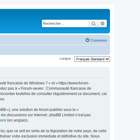
Rechercher
Recherche avancé
Connexion
Langue :
té francaise de Windows 7 » et « https://www.forum-
accédez pas à « Forum-seven : Communauté francaise de
s incombe toutefois de consulter régulièrement ce document, car
ur.
pBB »), une solution de forum publiée sous la «
r les discussions sur Internet ; phpBB Limited n’est pas
com/
(en anglais).
, que ce soit en vertu de la législation de votre pays, de celle
îner votre exclusion immédiate et définitive du site. Nous