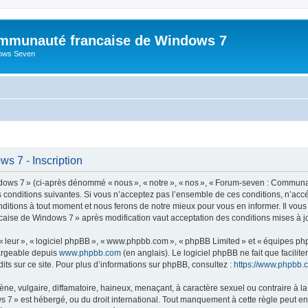
mmunauté francaise de Windows 7
dows Seven
 7 - Inscription
s 7 » (ci-après dénommé « nous », « notre », « nos », « Forum-seven : Communau
es conditions suivantes. Si vous n’acceptez pas l’ensemble de ces conditions, n’
nditions à tout moment et nous ferons de notre mieux pour vous en informer. Il vou
caise de Windows 7 » après modification vaut acceptation des conditions mises à jo
 « leur », « logiciel phpBB », « www.phpbb.com », « phpBB Limited » et « équipes ph
hargeable depuis
www.phpbb.com
(en anglais). Le logiciel phpBB ne fait que facilite
ts sur ce site. Pour plus d’informations sur phpBB, consultez :
https://www.phpbb.
 vulgaire, diffamatoire, haineux, menaçant, à caractère sexuel ou contraire à la loi
» est hébergé, ou du droit international. Tout manquement à cette règle peut entra