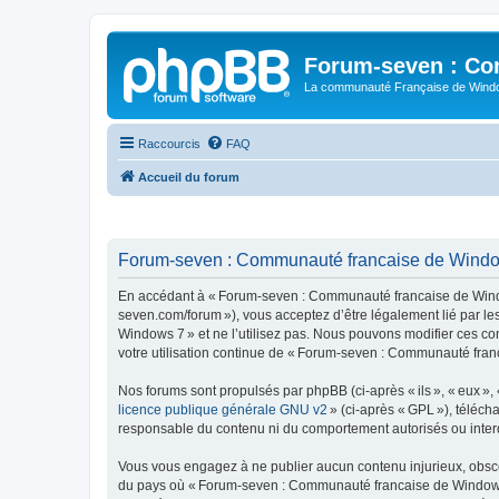
Forum-seven : Co
La communauté Française de Win
Raccourcis
FAQ
Accueil du forum
Forum-seven : Communauté francaise de Windows
En accédant à « Forum-seven : Communauté francaise de Window
seven.com/forum »), vous acceptez d’être légalement lié par l
Windows 7 » et ne l’utilisez pas. Nous pouvons modifier ces co
votre utilisation continue de « Forum-seven : Communauté fran
Nos forums sont propulsés par phpBB (ci-après « ils », « eux »,
licence publique générale GNU v2
» (ci-après « GPL »), téléc
responsable du contenu ni du comportement autorisés ou interdi
Vous vous engagez à ne publier aucun contenu injurieux, obscène,
du pays où « Forum-seven : Communauté francaise de Windows 7 