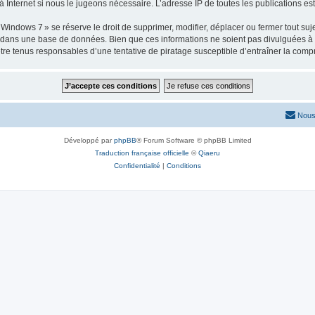
 Internet si nous le jugeons nécessaire. L’adresse IP de toutes les publications est 
ows 7 » se réserve le droit de supprimer, modifier, déplacer ou fermer tout sujet à
e dans une base de données. Bien que ces informations ne soient pas divulguées à 
e tenus responsables d’une tentative de piratage susceptible d’entraîner la com
Nous
Développé par
phpBB
® Forum Software © phpBB Limited
Traduction française officielle
©
Qiaeru
Confidentialité
|
Conditions