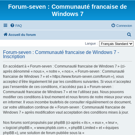
Forum-seven : Communauté francaise de
Windows 7
FAQ
Connexion
R
Accueil du forum
e
Langue :
c
Forum-seven : Communauté francaise de Windows 7 -
Inscription
h
e
En accédant à « Forum-seven : Communauté francaise de Windows 7 » (ci-
r
après dénommé « nous », « notre », « nos », « Forum-seven : Communauté
francaise de Windows 7 » et « https://www.forum-seven.com/forum »), vous
c
acceptez d’être légalement lié par les conditions suivantes. Si vous n’acceptez
h
pas l’ensemble de ces conditions, n’accédez pas à « Forum-seven :
Communauté francaise de Windows 7 » et ne l’utilisez pas. Nous pouvons
e
modifier ces conditions à tout moment et nous ferons de notre mieux pour vous
r
en informer. Il vous incombe toutefois de consulter régulièrement ce document,
car votre utilisation continue de « Forum-seven : Communauté francaise de
Windows 7 » après modification vaut acceptation des conditions mises à jour.
Nos forums sont propulsés par phpBB (ci-après « ils », « eux », « leur »,
« logiciel phpBB », « www.phpbb.com », « phpBB Limited » et « équipes
phpBB »), une solution de forum publiée sous la «