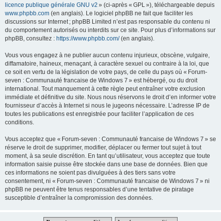
licence publique générale GNU v2
» (ci-après « GPL »), téléchargeable depuis
www.phpbb.com
(en anglais). Le logiciel phpBB ne fait que faciliter les
discussions sur Internet ; phpBB Limited n’est pas responsable du contenu ni
du comportement autorisés ou interdits sur ce site. Pour plus d’informations sur
phpBB, consultez :
https://www.phpbb.com/
(en anglais).
Vous vous engagez à ne publier aucun contenu injurieux, obscène, vulgaire,
diffamatoire, haineux, menaçant, à caractère sexuel ou contraire à la loi, que
ce soit en vertu de la législation de votre pays, de celle du pays où « Forum-
seven : Communauté francaise de Windows 7 » est hébergé, ou du droit
international. Tout manquement à cette règle peut entraîner votre exclusion
immédiate et définitive du site. Nous nous réservons le droit d’en informer votre
fournisseur d’accès à Internet si nous le jugeons nécessaire. L’adresse IP de
toutes les publications est enregistrée pour faciliter l’application de ces
conditions.
Vous acceptez que « Forum-seven : Communauté francaise de Windows 7 » se
réserve le droit de supprimer, modifier, déplacer ou fermer tout sujet à tout
moment, à sa seule discrétion. En tant qu’utilisateur, vous acceptez que toute
information saisie puisse être stockée dans une base de données. Bien que
ces informations ne soient pas divulguées à des tiers sans votre
consentement, ni « Forum-seven : Communauté francaise de Windows 7 » ni
phpBB ne peuvent être tenus responsables d’une tentative de piratage
susceptible d’entraîner la compromission des données.