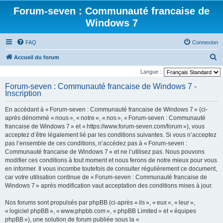
Forum-seven : Communauté francaise de
Windows 7
FAQ
Connexion
R
Accueil du forum
e
Langue :
c
Forum-seven : Communauté francaise de Windows 7 -
Inscription
h
e
En accédant à « Forum-seven : Communauté francaise de Windows 7 » (ci-
r
après dénommé « nous », « notre », « nos », « Forum-seven : Communauté
francaise de Windows 7 » et « https://www.forum-seven.com/forum »), vous
c
acceptez d’être légalement lié par les conditions suivantes. Si vous n’acceptez
h
pas l’ensemble de ces conditions, n’accédez pas à « Forum-seven :
Communauté francaise de Windows 7 » et ne l’utilisez pas. Nous pouvons
e
modifier ces conditions à tout moment et nous ferons de notre mieux pour vous
r
en informer. Il vous incombe toutefois de consulter régulièrement ce document,
car votre utilisation continue de « Forum-seven : Communauté francaise de
Windows 7 » après modification vaut acceptation des conditions mises à jour.
Nos forums sont propulsés par phpBB (ci-après « ils », « eux », « leur »,
« logiciel phpBB », « www.phpbb.com », « phpBB Limited » et « équipes
phpBB »), une solution de forum publiée sous la «