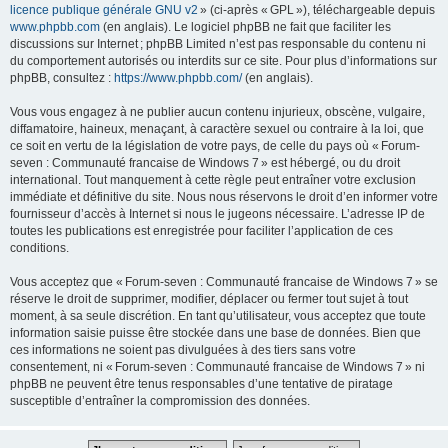
licence publique générale GNU v2
» (ci-après « GPL »), téléchargeable depuis
www.phpbb.com
(en anglais). Le logiciel phpBB ne fait que faciliter les
discussions sur Internet ; phpBB Limited n’est pas responsable du contenu ni
du comportement autorisés ou interdits sur ce site. Pour plus d’informations sur
phpBB, consultez :
https://www.phpbb.com/
(en anglais).
Vous vous engagez à ne publier aucun contenu injurieux, obscène, vulgaire,
diffamatoire, haineux, menaçant, à caractère sexuel ou contraire à la loi, que
ce soit en vertu de la législation de votre pays, de celle du pays où « Forum-
seven : Communauté francaise de Windows 7 » est hébergé, ou du droit
international. Tout manquement à cette règle peut entraîner votre exclusion
immédiate et définitive du site. Nous nous réservons le droit d’en informer votre
fournisseur d’accès à Internet si nous le jugeons nécessaire. L’adresse IP de
toutes les publications est enregistrée pour faciliter l’application de ces
conditions.
Vous acceptez que « Forum-seven : Communauté francaise de Windows 7 » se
réserve le droit de supprimer, modifier, déplacer ou fermer tout sujet à tout
moment, à sa seule discrétion. En tant qu’utilisateur, vous acceptez que toute
information saisie puisse être stockée dans une base de données. Bien que
ces informations ne soient pas divulguées à des tiers sans votre
consentement, ni « Forum-seven : Communauté francaise de Windows 7 » ni
phpBB ne peuvent être tenus responsables d’une tentative de piratage
susceptible d’entraîner la compromission des données.