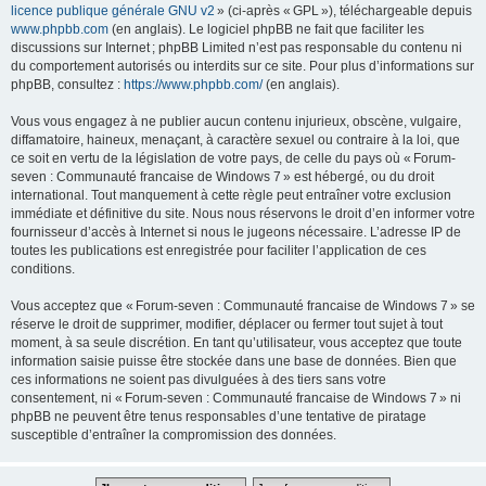
licence publique générale GNU v2
» (ci-après « GPL »), téléchargeable depuis
www.phpbb.com
(en anglais). Le logiciel phpBB ne fait que faciliter les
discussions sur Internet ; phpBB Limited n’est pas responsable du contenu ni
du comportement autorisés ou interdits sur ce site. Pour plus d’informations sur
phpBB, consultez :
https://www.phpbb.com/
(en anglais).
Vous vous engagez à ne publier aucun contenu injurieux, obscène, vulgaire,
diffamatoire, haineux, menaçant, à caractère sexuel ou contraire à la loi, que
ce soit en vertu de la législation de votre pays, de celle du pays où « Forum-
seven : Communauté francaise de Windows 7 » est hébergé, ou du droit
international. Tout manquement à cette règle peut entraîner votre exclusion
immédiate et définitive du site. Nous nous réservons le droit d’en informer votre
fournisseur d’accès à Internet si nous le jugeons nécessaire. L’adresse IP de
toutes les publications est enregistrée pour faciliter l’application de ces
conditions.
Vous acceptez que « Forum-seven : Communauté francaise de Windows 7 » se
réserve le droit de supprimer, modifier, déplacer ou fermer tout sujet à tout
moment, à sa seule discrétion. En tant qu’utilisateur, vous acceptez que toute
information saisie puisse être stockée dans une base de données. Bien que
ces informations ne soient pas divulguées à des tiers sans votre
consentement, ni « Forum-seven : Communauté francaise de Windows 7 » ni
phpBB ne peuvent être tenus responsables d’une tentative de piratage
susceptible d’entraîner la compromission des données.