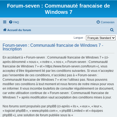
Forum-seven : Communauté francaise de
Windows 7
FAQ
Connexion
R
Accueil du forum
e
Langue :
c
Forum-seven : Communauté francaise de Windows 7 -
Inscription
h
e
En accédant à « Forum-seven : Communauté francaise de Windows 7 » (ci-
r
après dénommé « nous », « notre », « nos », « Forum-seven : Communauté
francaise de Windows 7 » et « https://www.forum-seven.com/forum »), vous
c
acceptez d’être légalement lié par les conditions suivantes. Si vous n’acceptez
h
pas l’ensemble de ces conditions, n’accédez pas à « Forum-seven :
Communauté francaise de Windows 7 » et ne l’utilisez pas. Nous pouvons
e
modifier ces conditions à tout moment et nous ferons de notre mieux pour vous
r
en informer. Il vous incombe toutefois de consulter régulièrement ce document,
car votre utilisation continue de « Forum-seven : Communauté francaise de
Windows 7 » après modification vaut acceptation des conditions mises à jour.
Nos forums sont propulsés par phpBB (ci-après « ils », « eux », « leur »,
« logiciel phpBB », « www.phpbb.com », « phpBB Limited » et « équipes
phpBB »), une solution de forum publiée sous la «