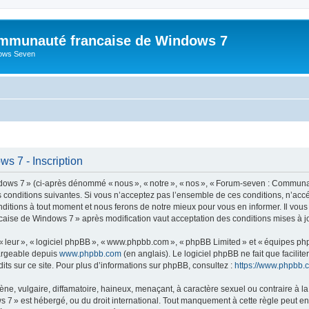
mmunauté francaise de Windows 7
dows Seven
 7 - Inscription
s 7 » (ci-après dénommé « nous », « notre », « nos », « Forum-seven : Communau
es conditions suivantes. Si vous n’acceptez pas l’ensemble de ces conditions, n’
nditions à tout moment et nous ferons de notre mieux pour vous en informer. Il vou
caise de Windows 7 » après modification vaut acceptation des conditions mises à jo
 « leur », « logiciel phpBB », « www.phpbb.com », « phpBB Limited » et « équipes ph
hargeable depuis
www.phpbb.com
(en anglais). Le logiciel phpBB ne fait que facilite
ts sur ce site. Pour plus d’informations sur phpBB, consultez :
https://www.phpbb.
 vulgaire, diffamatoire, haineux, menaçant, à caractère sexuel ou contraire à la loi
» est hébergé, ou du droit international. Tout manquement à cette règle peut entra