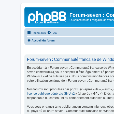
Forum-seven : Co
La communauté Française de Win
Raccourcis
FAQ
Accueil du forum
Forum-seven : Communauté francaise de Windows
En accédant à « Forum-seven : Communauté francaise de Window
seven.com/forum »), vous acceptez d’être légalement lié par l
Windows 7 » et ne l’utilisez pas. Nous pouvons modifier ces co
votre utilisation continue de « Forum-seven : Communauté fran
Nos forums sont propulsés par phpBB (ci-après « ils », « eux »,
licence publique générale GNU v2
» (ci-après « GPL »), téléc
responsable du contenu ni du comportement autorisés ou interdi
Vous vous engagez à ne publier aucun contenu injurieux, obscène,
du pays où « Forum-seven : Communauté francaise de Windows 7 