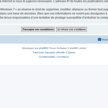
 Internet si nous le jugeons nécessaire. L’adresse IP de toutes les publications est 
ows 7 » se réserve le droit de supprimer, modifier, déplacer ou fermer tout sujet à
e dans une base de données. Bien que ces informations ne soient pas divulguées à 
e tenus responsables d’une tentative de piratage susceptible d’entraîner la com
Nous
Développé par
phpBB
® Forum Software © phpBB Limited
Traduction française officielle
©
Qiaeru
Confidentialité
|
Conditions