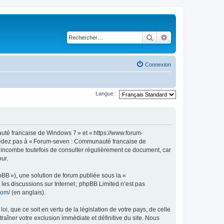
Rechercher
Recherche avancé
Connexion
Langue :
té francaise de Windows 7 » et « https://www.forum-
accédez pas à « Forum-seven : Communauté francaise de
s incombe toutefois de consulter régulièrement ce document, car
ur.
pBB »), une solution de forum publiée sous la «
r les discussions sur Internet ; phpBB Limited n’est pas
com/
(en anglais).
, que ce soit en vertu de la législation de votre pays, de celle
îner votre exclusion immédiate et définitive du site. Nous