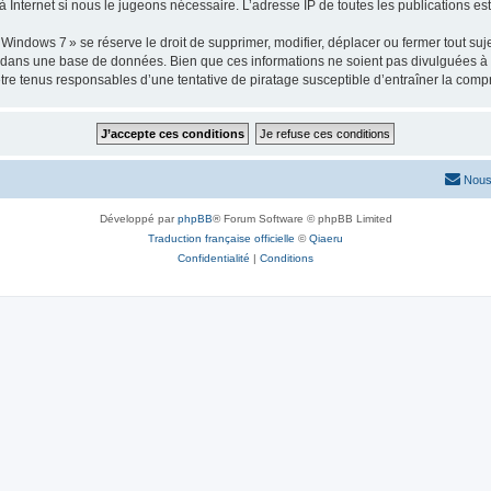
 Internet si nous le jugeons nécessaire. L’adresse IP de toutes les publications est 
ows 7 » se réserve le droit de supprimer, modifier, déplacer ou fermer tout sujet à
e dans une base de données. Bien que ces informations ne soient pas divulguées à 
e tenus responsables d’une tentative de piratage susceptible d’entraîner la com
Nous
Développé par
phpBB
® Forum Software © phpBB Limited
Traduction française officielle
©
Qiaeru
Confidentialité
|
Conditions