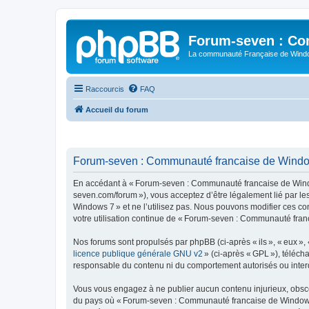
Forum-seven : Co
La communauté Française de Win
Raccourcis
FAQ
Accueil du forum
Forum-seven : Communauté francaise de Windows
En accédant à « Forum-seven : Communauté francaise de Window
seven.com/forum »), vous acceptez d’être légalement lié par l
Windows 7 » et ne l’utilisez pas. Nous pouvons modifier ces co
votre utilisation continue de « Forum-seven : Communauté fran
Nos forums sont propulsés par phpBB (ci-après « ils », « eux »,
licence publique générale GNU v2
» (ci-après « GPL »), téléc
responsable du contenu ni du comportement autorisés ou interdi
Vous vous engagez à ne publier aucun contenu injurieux, obscène,
du pays où « Forum-seven : Communauté francaise de Windows 7 