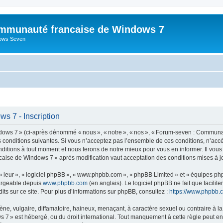
mmunauté francaise de Windows 7
dows Seven
 7 - Inscription
s 7 » (ci-après dénommé « nous », « notre », « nos », « Forum-seven : Communau
es conditions suivantes. Si vous n’acceptez pas l’ensemble de ces conditions, n’
nditions à tout moment et nous ferons de notre mieux pour vous en informer. Il vou
caise de Windows 7 » après modification vaut acceptation des conditions mises à jo
 « leur », « logiciel phpBB », « www.phpbb.com », « phpBB Limited » et « équipes ph
hargeable depuis
www.phpbb.com
(en anglais). Le logiciel phpBB ne fait que facilite
ts sur ce site. Pour plus d’informations sur phpBB, consultez :
https://www.phpbb.
 vulgaire, diffamatoire, haineux, menaçant, à caractère sexuel ou contraire à la loi
» est hébergé, ou du droit international. Tout manquement à cette règle peut entra