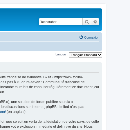
Rechercher
Recherche avancé
Connexion
Langue :
té francaise de Windows 7 » et « https://www.forum-
accédez pas à « Forum-seven : Communauté francaise de
s incombe toutefois de consulter régulièrement ce document, car
ur.
pBB »), une solution de forum publiée sous la «
r les discussions sur Internet ; phpBB Limited n’est pas
com/
(en anglais).
, que ce soit en vertu de la législation de votre pays, de celle
îner votre exclusion immédiate et définitive du site. Nous