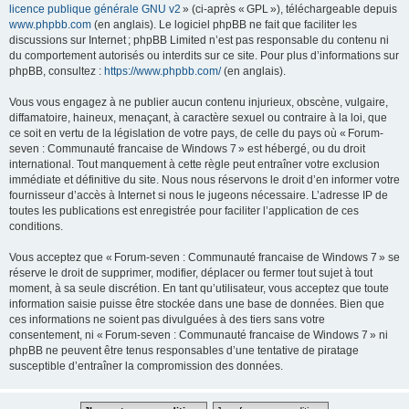
licence publique générale GNU v2
» (ci-après « GPL »), téléchargeable depuis
www.phpbb.com
(en anglais). Le logiciel phpBB ne fait que faciliter les
discussions sur Internet ; phpBB Limited n’est pas responsable du contenu ni
du comportement autorisés ou interdits sur ce site. Pour plus d’informations sur
phpBB, consultez :
https://www.phpbb.com/
(en anglais).
Vous vous engagez à ne publier aucun contenu injurieux, obscène, vulgaire,
diffamatoire, haineux, menaçant, à caractère sexuel ou contraire à la loi, que
ce soit en vertu de la législation de votre pays, de celle du pays où « Forum-
seven : Communauté francaise de Windows 7 » est hébergé, ou du droit
international. Tout manquement à cette règle peut entraîner votre exclusion
immédiate et définitive du site. Nous nous réservons le droit d’en informer votre
fournisseur d’accès à Internet si nous le jugeons nécessaire. L’adresse IP de
toutes les publications est enregistrée pour faciliter l’application de ces
conditions.
Vous acceptez que « Forum-seven : Communauté francaise de Windows 7 » se
réserve le droit de supprimer, modifier, déplacer ou fermer tout sujet à tout
moment, à sa seule discrétion. En tant qu’utilisateur, vous acceptez que toute
information saisie puisse être stockée dans une base de données. Bien que
ces informations ne soient pas divulguées à des tiers sans votre
consentement, ni « Forum-seven : Communauté francaise de Windows 7 » ni
phpBB ne peuvent être tenus responsables d’une tentative de piratage
susceptible d’entraîner la compromission des données.