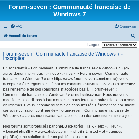
Forum-seven : Communauté francaise de
Windows 7
FAQ
Connexion
R
Accueil du forum
e
Langue :
c
Forum-seven : Communauté francaise de Windows 7 -
Inscription
h
e
En accédant à « Forum-seven : Communauté francaise de Windows 7 » (ci-
r
après dénommé « nous », « notre », « nos », « Forum-seven : Communauté
francaise de Windows 7 » et « https://www.forum-seven.com/forum »), vous
c
acceptez d’être légalement lié par les conditions suivantes. Si vous n’acceptez
h
pas l’ensemble de ces conditions, n’accédez pas à « Forum-seven :
Communauté francaise de Windows 7 » et ne l’utilisez pas. Nous pouvons
e
modifier ces conditions à tout moment et nous ferons de notre mieux pour vous
r
en informer. Il vous incombe toutefois de consulter régulièrement ce document,
car votre utilisation continue de « Forum-seven : Communauté francaise de
Windows 7 » après modification vaut acceptation des conditions mises à jour.
Nos forums sont propulsés par phpBB (ci-après « ils », « eux », « leur »,
« logiciel phpBB », « www.phpbb.com », « phpBB Limited » et « équipes
phpBB »), une solution de forum publiée sous la «