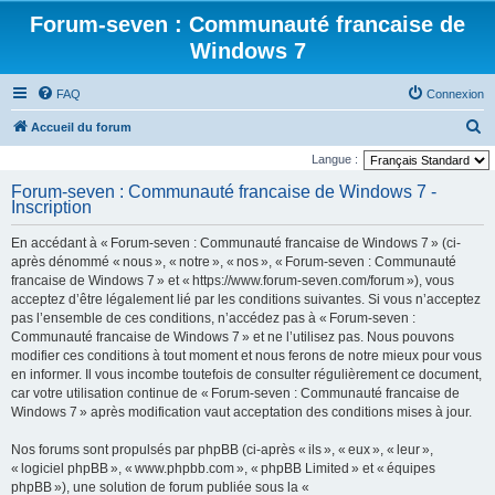
Forum-seven : Communauté francaise de
Windows 7
FAQ
Connexion
R
Accueil du forum
e
Langue :
c
Forum-seven : Communauté francaise de Windows 7 -
Inscription
h
e
En accédant à « Forum-seven : Communauté francaise de Windows 7 » (ci-
r
après dénommé « nous », « notre », « nos », « Forum-seven : Communauté
francaise de Windows 7 » et « https://www.forum-seven.com/forum »), vous
c
acceptez d’être légalement lié par les conditions suivantes. Si vous n’acceptez
h
pas l’ensemble de ces conditions, n’accédez pas à « Forum-seven :
Communauté francaise de Windows 7 » et ne l’utilisez pas. Nous pouvons
e
modifier ces conditions à tout moment et nous ferons de notre mieux pour vous
r
en informer. Il vous incombe toutefois de consulter régulièrement ce document,
car votre utilisation continue de « Forum-seven : Communauté francaise de
Windows 7 » après modification vaut acceptation des conditions mises à jour.
Nos forums sont propulsés par phpBB (ci-après « ils », « eux », « leur »,
« logiciel phpBB », « www.phpbb.com », « phpBB Limited » et « équipes
phpBB »), une solution de forum publiée sous la «