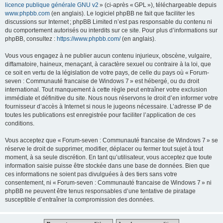
licence publique générale GNU v2
» (ci-après « GPL »), téléchargeable depuis
www.phpbb.com
(en anglais). Le logiciel phpBB ne fait que faciliter les
discussions sur Internet ; phpBB Limited n’est pas responsable du contenu ni
du comportement autorisés ou interdits sur ce site. Pour plus d’informations sur
phpBB, consultez :
https://www.phpbb.com/
(en anglais).
Vous vous engagez à ne publier aucun contenu injurieux, obscène, vulgaire,
diffamatoire, haineux, menaçant, à caractère sexuel ou contraire à la loi, que
ce soit en vertu de la législation de votre pays, de celle du pays où « Forum-
seven : Communauté francaise de Windows 7 » est hébergé, ou du droit
international. Tout manquement à cette règle peut entraîner votre exclusion
immédiate et définitive du site. Nous nous réservons le droit d’en informer votre
fournisseur d’accès à Internet si nous le jugeons nécessaire. L’adresse IP de
toutes les publications est enregistrée pour faciliter l’application de ces
conditions.
Vous acceptez que « Forum-seven : Communauté francaise de Windows 7 » se
réserve le droit de supprimer, modifier, déplacer ou fermer tout sujet à tout
moment, à sa seule discrétion. En tant qu’utilisateur, vous acceptez que toute
information saisie puisse être stockée dans une base de données. Bien que
ces informations ne soient pas divulguées à des tiers sans votre
consentement, ni « Forum-seven : Communauté francaise de Windows 7 » ni
phpBB ne peuvent être tenus responsables d’une tentative de piratage
susceptible d’entraîner la compromission des données.