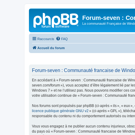
Forum-seven : Co
La communauté Française de Win
Raccourcis
FAQ
Accueil du forum
Forum-seven : Communauté francaise de Windows
En accédant à « Forum-seven : Communauté francaise de Window
seven.com/forum »), vous acceptez d’être légalement lié par l
Windows 7 » et ne l’utilisez pas. Nous pouvons modifier ces co
votre utilisation continue de « Forum-seven : Communauté fran
Nos forums sont propulsés par phpBB (ci-après « ils », « eux »,
licence publique générale GNU v2
» (ci-après « GPL »), téléc
responsable du contenu ni du comportement autorisés ou interdi
Vous vous engagez à ne publier aucun contenu injurieux, obscène,
du pays où « Forum-seven : Communauté francaise de Windows 7 