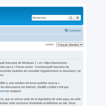
Rechercher
Recherche avancé
Connexion
Langue :
té francaise de Windows 7 » et « https://www.forum-
accédez pas à « Forum-seven : Communauté francaise de
s incombe toutefois de consulter régulièrement ce document, car
ur.
pBB »), une solution de forum publiée sous la «
r les discussions sur Internet ; phpBB Limited n’est pas
com/
(en anglais).
, que ce soit en vertu de la législation de votre pays, de celle
îner votre exclusion immédiate et définitive du site. Nous