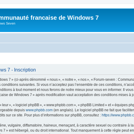
mmunauté francaise de Windows 7
dows Seven
 7 - Inscription
s 7 » (ci-après dénommé « nous », « notre », « nos », « Forum-seven : Communau
es conditions suivantes. Si vous n’acceptez pas l’ensemble de ces conditions, n’
nditions à tout moment et nous ferons de notre mieux pour vous en informer. Il vou
caise de Windows 7 » après modification vaut acceptation des conditions mises à jo
 « leur », « logiciel phpBB », « www.phpbb.com », « phpBB Limited » et « équipes ph
hargeable depuis
www.phpbb.com
(en anglais). Le logiciel phpBB ne fait que facilite
ts sur ce site. Pour plus d’informations sur phpBB, consultez :
https://www.phpbb.
 vulgaire, diffamatoire, haineux, menaçant, à caractère sexuel ou contraire à la loi
» est hébergé, ou du droit international. Tout manquement à cette règle peut entra