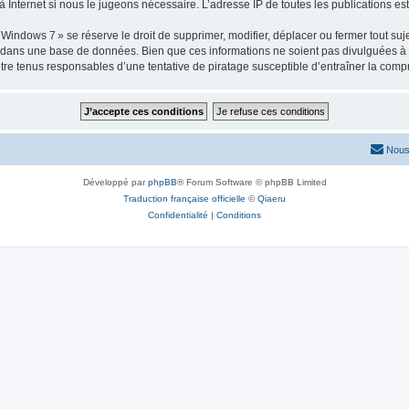
 Internet si nous le jugeons nécessaire. L’adresse IP de toutes les publications est 
ows 7 » se réserve le droit de supprimer, modifier, déplacer ou fermer tout sujet à
e dans une base de données. Bien que ces informations ne soient pas divulguées à 
e tenus responsables d’une tentative de piratage susceptible d’entraîner la com
Nous
Développé par
phpBB
® Forum Software © phpBB Limited
Traduction française officielle
©
Qiaeru
Confidentialité
|
Conditions