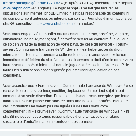
licence publique générale GNU v2
» (ci-après « GPL »), téléchargeable depuis
www.phpbb.com
(en anglais). Le logiciel phpBB ne fait que faciliter les
discussions sur Internet ; phpBB Limited n’est pas responsable du contenu ni
du comportement autorisés ou interdits sur ce site. Pour plus d’informations sur
phpBB, consultez :
https://www.phpbb.com/
(en anglais).
Vous vous engagez à ne publier aucun contenu injurieux, obscène, vulgaire,
diffamatoire, haineux, menaçant, à caractère sexuel ou contraire à la loi, que
ce soit en vertu de la législation de votre pays, de celle du pays où « Forum-
seven : Communauté francaise de Windows 7 » est hébergé, ou du droit
international. Tout manquement à cette règle peut entraîner votre exclusion
immédiate et définitive du site. Nous nous réservons le droit d’en informer votre
fournisseur d’accès à Internet si nous le jugeons nécessaire. L’adresse IP de
toutes les publications est enregistrée pour faciliter l’application de ces
conditions.
Vous acceptez que « Forum-seven : Communauté francaise de Windows 7 » se
réserve le droit de supprimer, modifier, déplacer ou fermer tout sujet à tout
moment, à sa seule discrétion. En tant qu’utilisateur, vous acceptez que toute
information saisie puisse être stockée dans une base de données. Bien que
ces informations ne soient pas divulguées à des tiers sans votre
consentement, ni « Forum-seven : Communauté francaise de Windows 7 » ni
phpBB ne peuvent être tenus responsables d’une tentative de piratage
susceptible d’entraîner la compromission des données.