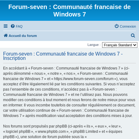
Forum-seven : Communauté francaise de
Windows 7
FAQ
Connexion
R
Accueil du forum
e
Langue :
c
Forum-seven : Communauté francaise de Windows 7 -
Inscription
h
e
En accédant à « Forum-seven : Communauté francaise de Windows 7 » (ci-
r
après dénommé « nous », « notre », « nos », « Forum-seven : Communauté
francaise de Windows 7 » et « https://www.forum-seven.com/forum »), vous
c
acceptez d’être légalement lié par les conditions suivantes. Si vous n’acceptez
h
pas l’ensemble de ces conditions, n’accédez pas à « Forum-seven :
Communauté francaise de Windows 7 » et ne l’utilisez pas. Nous pouvons
e
modifier ces conditions à tout moment et nous ferons de notre mieux pour vous
r
en informer. Il vous incombe toutefois de consulter régulièrement ce document,
car votre utilisation continue de « Forum-seven : Communauté francaise de
Windows 7 » après modification vaut acceptation des conditions mises à jour.
Nos forums sont propulsés par phpBB (ci-après « ils », « eux », « leur »,
« logiciel phpBB », « www.phpbb.com », « phpBB Limited » et « équipes
phpBB »), une solution de forum publiée sous la «