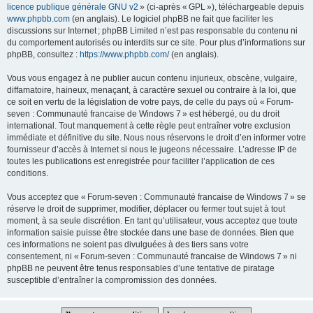
licence publique générale GNU v2
» (ci-après « GPL »), téléchargeable depuis
www.phpbb.com
(en anglais). Le logiciel phpBB ne fait que faciliter les
discussions sur Internet ; phpBB Limited n’est pas responsable du contenu ni
du comportement autorisés ou interdits sur ce site. Pour plus d’informations sur
phpBB, consultez :
https://www.phpbb.com/
(en anglais).
Vous vous engagez à ne publier aucun contenu injurieux, obscène, vulgaire,
diffamatoire, haineux, menaçant, à caractère sexuel ou contraire à la loi, que
ce soit en vertu de la législation de votre pays, de celle du pays où « Forum-
seven : Communauté francaise de Windows 7 » est hébergé, ou du droit
international. Tout manquement à cette règle peut entraîner votre exclusion
immédiate et définitive du site. Nous nous réservons le droit d’en informer votre
fournisseur d’accès à Internet si nous le jugeons nécessaire. L’adresse IP de
toutes les publications est enregistrée pour faciliter l’application de ces
conditions.
Vous acceptez que « Forum-seven : Communauté francaise de Windows 7 » se
réserve le droit de supprimer, modifier, déplacer ou fermer tout sujet à tout
moment, à sa seule discrétion. En tant qu’utilisateur, vous acceptez que toute
information saisie puisse être stockée dans une base de données. Bien que
ces informations ne soient pas divulguées à des tiers sans votre
consentement, ni « Forum-seven : Communauté francaise de Windows 7 » ni
phpBB ne peuvent être tenus responsables d’une tentative de piratage
susceptible d’entraîner la compromission des données.