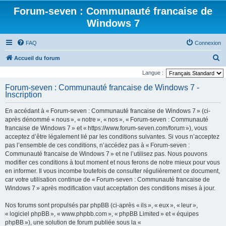
Forum-seven : Communauté francaise de
Windows 7
FAQ
Connexion
R
Accueil du forum
e
Langue :
c
Forum-seven : Communauté francaise de Windows 7 -
Inscription
h
e
En accédant à « Forum-seven : Communauté francaise de Windows 7 » (ci-
r
après dénommé « nous », « notre », « nos », « Forum-seven : Communauté
francaise de Windows 7 » et « https://www.forum-seven.com/forum »), vous
c
acceptez d’être légalement lié par les conditions suivantes. Si vous n’acceptez
h
pas l’ensemble de ces conditions, n’accédez pas à « Forum-seven :
Communauté francaise de Windows 7 » et ne l’utilisez pas. Nous pouvons
e
modifier ces conditions à tout moment et nous ferons de notre mieux pour vous
r
en informer. Il vous incombe toutefois de consulter régulièrement ce document,
car votre utilisation continue de « Forum-seven : Communauté francaise de
Windows 7 » après modification vaut acceptation des conditions mises à jour.
Nos forums sont propulsés par phpBB (ci-après « ils », « eux », « leur »,
« logiciel phpBB », « www.phpbb.com », « phpBB Limited » et « équipes
phpBB »), une solution de forum publiée sous la «