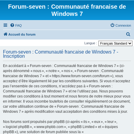
Forum-seven : Communauté francaise de
Windows 7
FAQ
Connexion
R
Accueil du forum
e
Langue :
c
Forum-seven : Communauté francaise de Windows 7 -
Inscription
h
e
En accédant à « Forum-seven : Communauté francaise de Windows 7 » (ci-
r
après dénommé « nous », « notre », « nos », « Forum-seven : Communauté
francaise de Windows 7 » et « https://www.forum-seven.com/forum »), vous
c
acceptez d’être légalement lié par les conditions suivantes. Si vous n’acceptez
h
pas l’ensemble de ces conditions, n’accédez pas à « Forum-seven :
Communauté francaise de Windows 7 » et ne l’utilisez pas. Nous pouvons
e
modifier ces conditions à tout moment et nous ferons de notre mieux pour vous
r
en informer. Il vous incombe toutefois de consulter régulièrement ce document,
car votre utilisation continue de « Forum-seven : Communauté francaise de
Windows 7 » après modification vaut acceptation des conditions mises à jour.
Nos forums sont propulsés par phpBB (ci-après « ils », « eux », « leur »,
« logiciel phpBB », « www.phpbb.com », « phpBB Limited » et « équipes
phpBB »), une solution de forum publiée sous la «