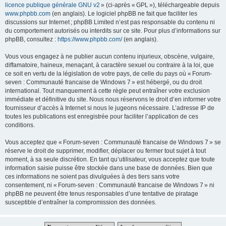
licence publique générale GNU v2
» (ci-après « GPL »), téléchargeable depuis
www.phpbb.com
(en anglais). Le logiciel phpBB ne fait que faciliter les
discussions sur Internet ; phpBB Limited n’est pas responsable du contenu ni
du comportement autorisés ou interdits sur ce site. Pour plus d’informations sur
phpBB, consultez :
https://www.phpbb.com/
(en anglais).
Vous vous engagez à ne publier aucun contenu injurieux, obscène, vulgaire,
diffamatoire, haineux, menaçant, à caractère sexuel ou contraire à la loi, que
ce soit en vertu de la législation de votre pays, de celle du pays où « Forum-
seven : Communauté francaise de Windows 7 » est hébergé, ou du droit
international. Tout manquement à cette règle peut entraîner votre exclusion
immédiate et définitive du site. Nous nous réservons le droit d’en informer votre
fournisseur d’accès à Internet si nous le jugeons nécessaire. L’adresse IP de
toutes les publications est enregistrée pour faciliter l’application de ces
conditions.
Vous acceptez que « Forum-seven : Communauté francaise de Windows 7 » se
réserve le droit de supprimer, modifier, déplacer ou fermer tout sujet à tout
moment, à sa seule discrétion. En tant qu’utilisateur, vous acceptez que toute
information saisie puisse être stockée dans une base de données. Bien que
ces informations ne soient pas divulguées à des tiers sans votre
consentement, ni « Forum-seven : Communauté francaise de Windows 7 » ni
phpBB ne peuvent être tenus responsables d’une tentative de piratage
susceptible d’entraîner la compromission des données.