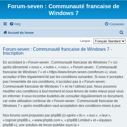
Forum-seven : Communauté francaise de
Windows 7
FAQ
Connexion
R
Accueil du forum
e
Langue :
c
Forum-seven : Communauté francaise de Windows 7 -
Inscription
h
e
En accédant à « Forum-seven : Communauté francaise de Windows 7 » (ci-
r
après dénommé « nous », « notre », « nos », « Forum-seven : Communauté
francaise de Windows 7 » et « https://www.forum-seven.com/forum »), vous
c
acceptez d’être légalement lié par les conditions suivantes. Si vous n’acceptez
h
pas l’ensemble de ces conditions, n’accédez pas à « Forum-seven :
Communauté francaise de Windows 7 » et ne l’utilisez pas. Nous pouvons
e
modifier ces conditions à tout moment et nous ferons de notre mieux pour vous
r
en informer. Il vous incombe toutefois de consulter régulièrement ce document,
car votre utilisation continue de « Forum-seven : Communauté francaise de
Windows 7 » après modification vaut acceptation des conditions mises à jour.
Nos forums sont propulsés par phpBB (ci-après « ils », « eux », « leur »,
« logiciel phpBB », « www.phpbb.com », « phpBB Limited » et « équipes
phpBB »), une solution de forum publiée sous la «