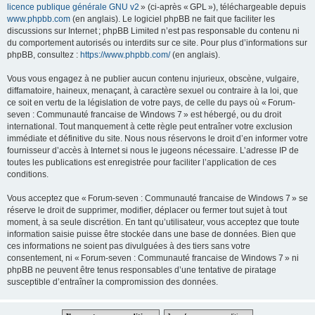
licence publique générale GNU v2
» (ci-après « GPL »), téléchargeable depuis
www.phpbb.com
(en anglais). Le logiciel phpBB ne fait que faciliter les
discussions sur Internet ; phpBB Limited n’est pas responsable du contenu ni
du comportement autorisés ou interdits sur ce site. Pour plus d’informations sur
phpBB, consultez :
https://www.phpbb.com/
(en anglais).
Vous vous engagez à ne publier aucun contenu injurieux, obscène, vulgaire,
diffamatoire, haineux, menaçant, à caractère sexuel ou contraire à la loi, que
ce soit en vertu de la législation de votre pays, de celle du pays où « Forum-
seven : Communauté francaise de Windows 7 » est hébergé, ou du droit
international. Tout manquement à cette règle peut entraîner votre exclusion
immédiate et définitive du site. Nous nous réservons le droit d’en informer votre
fournisseur d’accès à Internet si nous le jugeons nécessaire. L’adresse IP de
toutes les publications est enregistrée pour faciliter l’application de ces
conditions.
Vous acceptez que « Forum-seven : Communauté francaise de Windows 7 » se
réserve le droit de supprimer, modifier, déplacer ou fermer tout sujet à tout
moment, à sa seule discrétion. En tant qu’utilisateur, vous acceptez que toute
information saisie puisse être stockée dans une base de données. Bien que
ces informations ne soient pas divulguées à des tiers sans votre
consentement, ni « Forum-seven : Communauté francaise de Windows 7 » ni
phpBB ne peuvent être tenus responsables d’une tentative de piratage
susceptible d’entraîner la compromission des données.