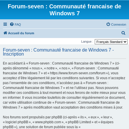
Forum-seven : Communauté francaise de
Windows 7
FAQ
Connexion
R
Accueil du forum
e
Langue :
c
Forum-seven : Communauté francaise de Windows 7 -
Inscription
h
e
En accédant à « Forum-seven : Communauté francaise de Windows 7 » (ci-
r
après dénommé « nous », « notre », « nos », « Forum-seven : Communauté
francaise de Windows 7 » et « https://www.forum-seven.com/forum »), vous
c
acceptez d’être légalement lié par les conditions suivantes. Si vous n’acceptez
h
pas l’ensemble de ces conditions, n’accédez pas à « Forum-seven :
Communauté francaise de Windows 7 » et ne l’utilisez pas. Nous pouvons
e
modifier ces conditions à tout moment et nous ferons de notre mieux pour vous
r
en informer. Il vous incombe toutefois de consulter régulièrement ce document,
car votre utilisation continue de « Forum-seven : Communauté francaise de
Windows 7 » après modification vaut acceptation des conditions mises à jour.
Nos forums sont propulsés par phpBB (ci-après « ils », « eux », « leur »,
« logiciel phpBB », « www.phpbb.com », « phpBB Limited » et « équipes
phpBB »), une solution de forum publiée sous la «