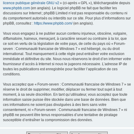
licence publique générale GNU v2
» (ci-après « GPL »), téléchargeable depuis
www.phpbb.com
(en anglais). Le logiciel phpBB ne fait que faciliter les
discussions sur Internet ; phpBB Limited n’est pas responsable du contenu ni
du comportement autorisés ou interdits sur ce site. Pour plus d’informations sur
phpBB, consultez :
https://www.phpbb.com/
(en anglais).
Vous vous engagez à ne publier aucun contenu injurieux, obscène, vulgaire,
diffamatoire, haineux, menaçant, à caractère sexuel ou contraire à la loi, que
ce soit en vertu de la législation de votre pays, de celle du pays où « Forum-
seven : Communauté francaise de Windows 7 » est hébergé, ou du droit
international. Tout manquement à cette règle peut entraîner votre exclusion
immédiate et définitive du site. Nous nous réservons le droit d’en informer votre
fournisseur d’accès à Internet si nous le jugeons nécessaire. L’adresse IP de
toutes les publications est enregistrée pour faciliter l’application de ces
conditions.
Vous acceptez que « Forum-seven : Communauté francaise de Windows 7 » se
réserve le droit de supprimer, modifier, déplacer ou fermer tout sujet à tout
moment, à sa seule discrétion. En tant qu’utilisateur, vous acceptez que toute
information saisie puisse être stockée dans une base de données. Bien que
ces informations ne soient pas divulguées à des tiers sans votre
consentement, ni « Forum-seven : Communauté francaise de Windows 7 » ni
phpBB ne peuvent être tenus responsables d’une tentative de piratage
susceptible d’entraîner la compromission des données.