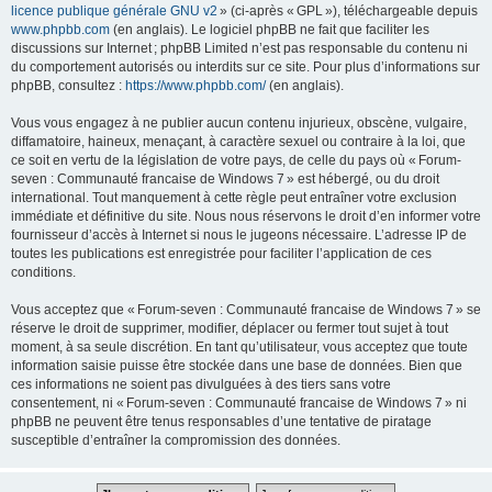
licence publique générale GNU v2
» (ci-après « GPL »), téléchargeable depuis
www.phpbb.com
(en anglais). Le logiciel phpBB ne fait que faciliter les
discussions sur Internet ; phpBB Limited n’est pas responsable du contenu ni
du comportement autorisés ou interdits sur ce site. Pour plus d’informations sur
phpBB, consultez :
https://www.phpbb.com/
(en anglais).
Vous vous engagez à ne publier aucun contenu injurieux, obscène, vulgaire,
diffamatoire, haineux, menaçant, à caractère sexuel ou contraire à la loi, que
ce soit en vertu de la législation de votre pays, de celle du pays où « Forum-
seven : Communauté francaise de Windows 7 » est hébergé, ou du droit
international. Tout manquement à cette règle peut entraîner votre exclusion
immédiate et définitive du site. Nous nous réservons le droit d’en informer votre
fournisseur d’accès à Internet si nous le jugeons nécessaire. L’adresse IP de
toutes les publications est enregistrée pour faciliter l’application de ces
conditions.
Vous acceptez que « Forum-seven : Communauté francaise de Windows 7 » se
réserve le droit de supprimer, modifier, déplacer ou fermer tout sujet à tout
moment, à sa seule discrétion. En tant qu’utilisateur, vous acceptez que toute
information saisie puisse être stockée dans une base de données. Bien que
ces informations ne soient pas divulguées à des tiers sans votre
consentement, ni « Forum-seven : Communauté francaise de Windows 7 » ni
phpBB ne peuvent être tenus responsables d’une tentative de piratage
susceptible d’entraîner la compromission des données.