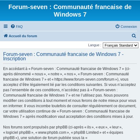
Forum-seven : Communauté francaise de
Windows 7
FAQ
Connexion
R
Accueil du forum
e
Langue :
c
Forum-seven : Communauté francaise de Windows 7 -
Inscription
h
e
En accédant à « Forum-seven : Communauté francaise de Windows 7 » (ci-
r
après dénommé « nous », « notre », « nos », « Forum-seven : Communauté
francaise de Windows 7 » et « https://www.forum-seven.com/forum »), vous
c
acceptez d’être légalement lié par les conditions suivantes. Si vous n’acceptez
h
pas l’ensemble de ces conditions, n’accédez pas à « Forum-seven :
Communauté francaise de Windows 7 » et ne l’utilisez pas. Nous pouvons
e
modifier ces conditions à tout moment et nous ferons de notre mieux pour vous
r
en informer. Il vous incombe toutefois de consulter régulièrement ce document,
car votre utilisation continue de « Forum-seven : Communauté francaise de
Windows 7 » après modification vaut acceptation des conditions mises à jour.
Nos forums sont propulsés par phpBB (ci-après « ils », « eux », « leur »,
« logiciel phpBB », « www.phpbb.com », « phpBB Limited » et « équipes
phpBB »), une solution de forum publiée sous la «