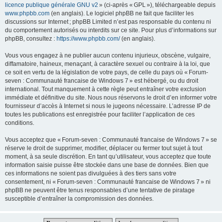
licence publique générale GNU v2
» (ci-après « GPL »), téléchargeable depuis
www.phpbb.com
(en anglais). Le logiciel phpBB ne fait que faciliter les
discussions sur Internet ; phpBB Limited n’est pas responsable du contenu ni
du comportement autorisés ou interdits sur ce site. Pour plus d’informations sur
phpBB, consultez :
https://www.phpbb.com/
(en anglais).
Vous vous engagez à ne publier aucun contenu injurieux, obscène, vulgaire,
diffamatoire, haineux, menaçant, à caractère sexuel ou contraire à la loi, que
ce soit en vertu de la législation de votre pays, de celle du pays où « Forum-
seven : Communauté francaise de Windows 7 » est hébergé, ou du droit
international. Tout manquement à cette règle peut entraîner votre exclusion
immédiate et définitive du site. Nous nous réservons le droit d’en informer votre
fournisseur d’accès à Internet si nous le jugeons nécessaire. L’adresse IP de
toutes les publications est enregistrée pour faciliter l’application de ces
conditions.
Vous acceptez que « Forum-seven : Communauté francaise de Windows 7 » se
réserve le droit de supprimer, modifier, déplacer ou fermer tout sujet à tout
moment, à sa seule discrétion. En tant qu’utilisateur, vous acceptez que toute
information saisie puisse être stockée dans une base de données. Bien que
ces informations ne soient pas divulguées à des tiers sans votre
consentement, ni « Forum-seven : Communauté francaise de Windows 7 » ni
phpBB ne peuvent être tenus responsables d’une tentative de piratage
susceptible d’entraîner la compromission des données.