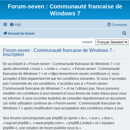
Forum-seven : Communauté francaise de
Windows 7
FAQ
Connexion
R
Accueil du forum
e
Langue :
c
Forum-seven : Communauté francaise de Windows 7 -
Inscription
h
e
En accédant à « Forum-seven : Communauté francaise de Windows 7 » (ci-
r
après dénommé « nous », « notre », « nos », « Forum-seven : Communauté
francaise de Windows 7 » et « https://www.forum-seven.com/forum »), vous
c
acceptez d’être légalement lié par les conditions suivantes. Si vous n’acceptez
h
pas l’ensemble de ces conditions, n’accédez pas à « Forum-seven :
Communauté francaise de Windows 7 » et ne l’utilisez pas. Nous pouvons
e
modifier ces conditions à tout moment et nous ferons de notre mieux pour vous
r
en informer. Il vous incombe toutefois de consulter régulièrement ce document,
car votre utilisation continue de « Forum-seven : Communauté francaise de
Windows 7 » après modification vaut acceptation des conditions mises à jour.
Nos forums sont propulsés par phpBB (ci-après « ils », « eux », « leur »,
« logiciel phpBB », « www.phpbb.com », « phpBB Limited » et « équipes
phpBB »), une solution de forum publiée sous la «