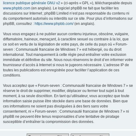
licence publique générale GNU v2
» (ci-après « GPL »), téléchargeable depuis
www.phpbb.com
(en anglais). Le logiciel phpBB ne fait que faciliter les
discussions sur Internet ; phpBB Limited n’est pas responsable du contenu ni
du comportement autorisés ou interdits sur ce site. Pour plus d’informations sur
phpBB, consultez :
https://www.phpbb.com/
(en anglais).
Vous vous engagez à ne publier aucun contenu injurieux, obscène, vulgaire,
diffamatoire, haineux, menaçant, à caractère sexuel ou contraire à la loi, que
ce soit en vertu de la législation de votre pays, de celle du pays où « Forum-
seven : Communauté francaise de Windows 7 » est hébergé, ou du droit
international. Tout manquement à cette règle peut entraîner votre exclusion
immédiate et définitive du site. Nous nous réservons le droit d’en informer votre
fournisseur d’accès à Internet si nous le jugeons nécessaire. L’adresse IP de
toutes les publications est enregistrée pour faciliter l’application de ces
conditions.
Vous acceptez que « Forum-seven : Communauté francaise de Windows 7 » se
réserve le droit de supprimer, modifier, déplacer ou fermer tout sujet à tout
moment, à sa seule discrétion. En tant qu’utilisateur, vous acceptez que toute
information saisie puisse être stockée dans une base de données. Bien que
ces informations ne soient pas divulguées à des tiers sans votre
consentement, ni « Forum-seven : Communauté francaise de Windows 7 » ni
phpBB ne peuvent être tenus responsables d’une tentative de piratage
susceptible d’entraîner la compromission des données.