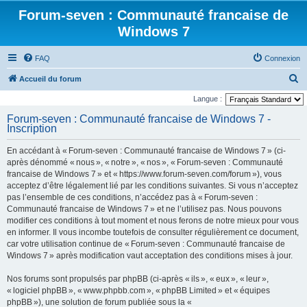
Forum-seven : Communauté francaise de
Windows 7
FAQ
Connexion
R
Accueil du forum
e
Langue :
c
Forum-seven : Communauté francaise de Windows 7 -
Inscription
h
e
En accédant à « Forum-seven : Communauté francaise de Windows 7 » (ci-
r
après dénommé « nous », « notre », « nos », « Forum-seven : Communauté
francaise de Windows 7 » et « https://www.forum-seven.com/forum »), vous
c
acceptez d’être légalement lié par les conditions suivantes. Si vous n’acceptez
h
pas l’ensemble de ces conditions, n’accédez pas à « Forum-seven :
Communauté francaise de Windows 7 » et ne l’utilisez pas. Nous pouvons
e
modifier ces conditions à tout moment et nous ferons de notre mieux pour vous
r
en informer. Il vous incombe toutefois de consulter régulièrement ce document,
car votre utilisation continue de « Forum-seven : Communauté francaise de
Windows 7 » après modification vaut acceptation des conditions mises à jour.
Nos forums sont propulsés par phpBB (ci-après « ils », « eux », « leur »,
« logiciel phpBB », « www.phpbb.com », « phpBB Limited » et « équipes
phpBB »), une solution de forum publiée sous la «