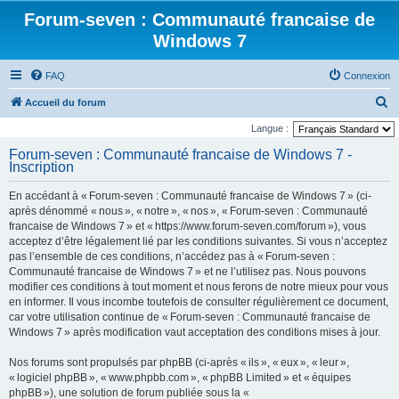
Forum-seven : Communauté francaise de
Windows 7
FAQ
Connexion
R
Accueil du forum
e
Langue :
c
Forum-seven : Communauté francaise de Windows 7 -
Inscription
h
e
En accédant à « Forum-seven : Communauté francaise de Windows 7 » (ci-
r
après dénommé « nous », « notre », « nos », « Forum-seven : Communauté
francaise de Windows 7 » et « https://www.forum-seven.com/forum »), vous
c
acceptez d’être légalement lié par les conditions suivantes. Si vous n’acceptez
h
pas l’ensemble de ces conditions, n’accédez pas à « Forum-seven :
Communauté francaise de Windows 7 » et ne l’utilisez pas. Nous pouvons
e
modifier ces conditions à tout moment et nous ferons de notre mieux pour vous
r
en informer. Il vous incombe toutefois de consulter régulièrement ce document,
car votre utilisation continue de « Forum-seven : Communauté francaise de
Windows 7 » après modification vaut acceptation des conditions mises à jour.
Nos forums sont propulsés par phpBB (ci-après « ils », « eux », « leur »,
« logiciel phpBB », « www.phpbb.com », « phpBB Limited » et « équipes
phpBB »), une solution de forum publiée sous la «