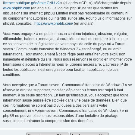
licence publique générale GNU v2
» (ci-après « GPL »), téléchargeable depuis
www.phpbb.com
(en anglais). Le logiciel phpBB ne fait que faciliter les
discussions sur Internet ; phpBB Limited n’est pas responsable du contenu ni
du comportement autorisés ou interdits sur ce site. Pour plus d’informations sur
phpBB, consultez :
https://www.phpbb.com/
(en anglais).
Vous vous engagez à ne publier aucun contenu injurieux, obscène, vulgaire,
diffamatoire, haineux, menaçant, à caractère sexuel ou contraire à la loi, que
ce soit en vertu de la législation de votre pays, de celle du pays où « Forum-
seven : Communauté francaise de Windows 7 » est hébergé, ou du droit
international. Tout manquement à cette règle peut entraîner votre exclusion
immédiate et définitive du site. Nous nous réservons le droit d’en informer votre
fournisseur d’accès à Internet si nous le jugeons nécessaire. L’adresse IP de
toutes les publications est enregistrée pour faciliter l’application de ces
conditions.
Vous acceptez que « Forum-seven : Communauté francaise de Windows 7 » se
réserve le droit de supprimer, modifier, déplacer ou fermer tout sujet à tout
moment, à sa seule discrétion. En tant qu’utilisateur, vous acceptez que toute
information saisie puisse être stockée dans une base de données. Bien que
ces informations ne soient pas divulguées à des tiers sans votre
consentement, ni « Forum-seven : Communauté francaise de Windows 7 » ni
phpBB ne peuvent être tenus responsables d’une tentative de piratage
susceptible d’entraîner la compromission des données.