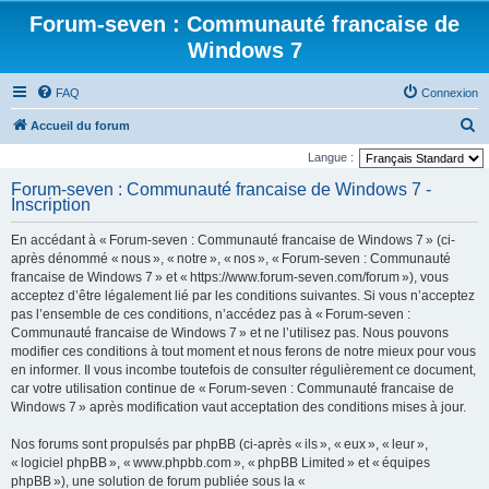
Forum-seven : Communauté francaise de
Windows 7
FAQ
Connexion
R
Accueil du forum
e
Langue :
c
Forum-seven : Communauté francaise de Windows 7 -
Inscription
h
e
En accédant à « Forum-seven : Communauté francaise de Windows 7 » (ci-
r
après dénommé « nous », « notre », « nos », « Forum-seven : Communauté
francaise de Windows 7 » et « https://www.forum-seven.com/forum »), vous
c
acceptez d’être légalement lié par les conditions suivantes. Si vous n’acceptez
h
pas l’ensemble de ces conditions, n’accédez pas à « Forum-seven :
Communauté francaise de Windows 7 » et ne l’utilisez pas. Nous pouvons
e
modifier ces conditions à tout moment et nous ferons de notre mieux pour vous
r
en informer. Il vous incombe toutefois de consulter régulièrement ce document,
car votre utilisation continue de « Forum-seven : Communauté francaise de
Windows 7 » après modification vaut acceptation des conditions mises à jour.
Nos forums sont propulsés par phpBB (ci-après « ils », « eux », « leur »,
« logiciel phpBB », « www.phpbb.com », « phpBB Limited » et « équipes
phpBB »), une solution de forum publiée sous la «