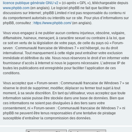
licence publique générale GNU v2
» (ci-après « GPL »), téléchargeable depuis
www.phpbb.com
(en anglais). Le logiciel phpBB ne fait que faciliter les
discussions sur Internet ; phpBB Limited n’est pas responsable du contenu ni
du comportement autorisés ou interdits sur ce site. Pour plus d’informations sur
phpBB, consultez :
https://www.phpbb.com/
(en anglais).
Vous vous engagez à ne publier aucun contenu injurieux, obscène, vulgaire,
diffamatoire, haineux, menaçant, à caractère sexuel ou contraire à la loi, que
ce soit en vertu de la législation de votre pays, de celle du pays où « Forum-
seven : Communauté francaise de Windows 7 » est hébergé, ou du droit
international. Tout manquement à cette règle peut entraîner votre exclusion
immédiate et définitive du site. Nous nous réservons le droit d’en informer votre
fournisseur d’accès à Internet si nous le jugeons nécessaire. L’adresse IP de
toutes les publications est enregistrée pour faciliter l’application de ces
conditions.
Vous acceptez que « Forum-seven : Communauté francaise de Windows 7 » se
réserve le droit de supprimer, modifier, déplacer ou fermer tout sujet à tout
moment, à sa seule discrétion. En tant qu’utilisateur, vous acceptez que toute
information saisie puisse être stockée dans une base de données. Bien que
ces informations ne soient pas divulguées à des tiers sans votre
consentement, ni « Forum-seven : Communauté francaise de Windows 7 » ni
phpBB ne peuvent être tenus responsables d’une tentative de piratage
susceptible d’entraîner la compromission des données.