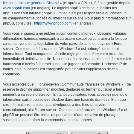
licence publique générale GNU v2
» (ci-après « GPL »), téléchargeable depuis
www.phpbb.com
(en anglais). Le logiciel phpBB ne fait que faciliter les
discussions sur Internet ; phpBB Limited n’est pas responsable du contenu ni
du comportement autorisés ou interdits sur ce site. Pour plus d’informations sur
phpBB, consultez :
https://www.phpbb.com/
(en anglais).
Vous vous engagez à ne publier aucun contenu injurieux, obscène, vulgaire,
diffamatoire, haineux, menaçant, à caractère sexuel ou contraire à la loi, que
ce soit en vertu de la législation de votre pays, de celle du pays où « Forum-
seven : Communauté francaise de Windows 7 » est hébergé, ou du droit
international. Tout manquement à cette règle peut entraîner votre exclusion
immédiate et définitive du site. Nous nous réservons le droit d’en informer votre
fournisseur d’accès à Internet si nous le jugeons nécessaire. L’adresse IP de
toutes les publications est enregistrée pour faciliter l’application de ces
conditions.
Vous acceptez que « Forum-seven : Communauté francaise de Windows 7 » se
réserve le droit de supprimer, modifier, déplacer ou fermer tout sujet à tout
moment, à sa seule discrétion. En tant qu’utilisateur, vous acceptez que toute
information saisie puisse être stockée dans une base de données. Bien que
ces informations ne soient pas divulguées à des tiers sans votre
consentement, ni « Forum-seven : Communauté francaise de Windows 7 » ni
phpBB ne peuvent être tenus responsables d’une tentative de piratage
susceptible d’entraîner la compromission des données.