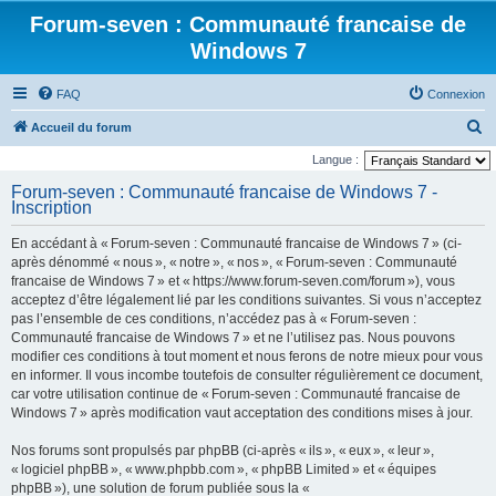
Forum-seven : Communauté francaise de
Windows 7
FAQ
Connexion
R
Accueil du forum
e
Langue :
c
Forum-seven : Communauté francaise de Windows 7 -
Inscription
h
e
En accédant à « Forum-seven : Communauté francaise de Windows 7 » (ci-
r
après dénommé « nous », « notre », « nos », « Forum-seven : Communauté
francaise de Windows 7 » et « https://www.forum-seven.com/forum »), vous
c
acceptez d’être légalement lié par les conditions suivantes. Si vous n’acceptez
h
pas l’ensemble de ces conditions, n’accédez pas à « Forum-seven :
Communauté francaise de Windows 7 » et ne l’utilisez pas. Nous pouvons
e
modifier ces conditions à tout moment et nous ferons de notre mieux pour vous
r
en informer. Il vous incombe toutefois de consulter régulièrement ce document,
car votre utilisation continue de « Forum-seven : Communauté francaise de
Windows 7 » après modification vaut acceptation des conditions mises à jour.
Nos forums sont propulsés par phpBB (ci-après « ils », « eux », « leur »,
« logiciel phpBB », « www.phpbb.com », « phpBB Limited » et « équipes
phpBB »), une solution de forum publiée sous la «