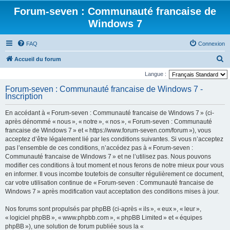
Forum-seven : Communauté francaise de
Windows 7
FAQ
Connexion
R
Accueil du forum
e
Langue :
c
Forum-seven : Communauté francaise de Windows 7 -
Inscription
h
e
En accédant à « Forum-seven : Communauté francaise de Windows 7 » (ci-
r
après dénommé « nous », « notre », « nos », « Forum-seven : Communauté
francaise de Windows 7 » et « https://www.forum-seven.com/forum »), vous
c
acceptez d’être légalement lié par les conditions suivantes. Si vous n’acceptez
h
pas l’ensemble de ces conditions, n’accédez pas à « Forum-seven :
Communauté francaise de Windows 7 » et ne l’utilisez pas. Nous pouvons
e
modifier ces conditions à tout moment et nous ferons de notre mieux pour vous
r
en informer. Il vous incombe toutefois de consulter régulièrement ce document,
car votre utilisation continue de « Forum-seven : Communauté francaise de
Windows 7 » après modification vaut acceptation des conditions mises à jour.
Nos forums sont propulsés par phpBB (ci-après « ils », « eux », « leur »,
« logiciel phpBB », « www.phpbb.com », « phpBB Limited » et « équipes
phpBB »), une solution de forum publiée sous la «