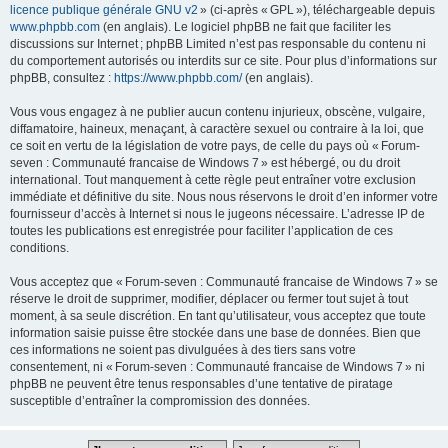
licence publique générale GNU v2
» (ci-après « GPL »), téléchargeable depuis
www.phpbb.com
(en anglais). Le logiciel phpBB ne fait que faciliter les
discussions sur Internet ; phpBB Limited n’est pas responsable du contenu ni
du comportement autorisés ou interdits sur ce site. Pour plus d’informations sur
phpBB, consultez :
https://www.phpbb.com/
(en anglais).
Vous vous engagez à ne publier aucun contenu injurieux, obscène, vulgaire,
diffamatoire, haineux, menaçant, à caractère sexuel ou contraire à la loi, que
ce soit en vertu de la législation de votre pays, de celle du pays où « Forum-
seven : Communauté francaise de Windows 7 » est hébergé, ou du droit
international. Tout manquement à cette règle peut entraîner votre exclusion
immédiate et définitive du site. Nous nous réservons le droit d’en informer votre
fournisseur d’accès à Internet si nous le jugeons nécessaire. L’adresse IP de
toutes les publications est enregistrée pour faciliter l’application de ces
conditions.
Vous acceptez que « Forum-seven : Communauté francaise de Windows 7 » se
réserve le droit de supprimer, modifier, déplacer ou fermer tout sujet à tout
moment, à sa seule discrétion. En tant qu’utilisateur, vous acceptez que toute
information saisie puisse être stockée dans une base de données. Bien que
ces informations ne soient pas divulguées à des tiers sans votre
consentement, ni « Forum-seven : Communauté francaise de Windows 7 » ni
phpBB ne peuvent être tenus responsables d’une tentative de piratage
susceptible d’entraîner la compromission des données.