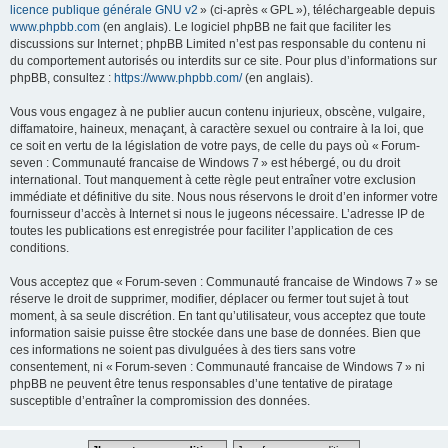
licence publique générale GNU v2
» (ci-après « GPL »), téléchargeable depuis
www.phpbb.com
(en anglais). Le logiciel phpBB ne fait que faciliter les
discussions sur Internet ; phpBB Limited n’est pas responsable du contenu ni
du comportement autorisés ou interdits sur ce site. Pour plus d’informations sur
phpBB, consultez :
https://www.phpbb.com/
(en anglais).
Vous vous engagez à ne publier aucun contenu injurieux, obscène, vulgaire,
diffamatoire, haineux, menaçant, à caractère sexuel ou contraire à la loi, que
ce soit en vertu de la législation de votre pays, de celle du pays où « Forum-
seven : Communauté francaise de Windows 7 » est hébergé, ou du droit
international. Tout manquement à cette règle peut entraîner votre exclusion
immédiate et définitive du site. Nous nous réservons le droit d’en informer votre
fournisseur d’accès à Internet si nous le jugeons nécessaire. L’adresse IP de
toutes les publications est enregistrée pour faciliter l’application de ces
conditions.
Vous acceptez que « Forum-seven : Communauté francaise de Windows 7 » se
réserve le droit de supprimer, modifier, déplacer ou fermer tout sujet à tout
moment, à sa seule discrétion. En tant qu’utilisateur, vous acceptez que toute
information saisie puisse être stockée dans une base de données. Bien que
ces informations ne soient pas divulguées à des tiers sans votre
consentement, ni « Forum-seven : Communauté francaise de Windows 7 » ni
phpBB ne peuvent être tenus responsables d’une tentative de piratage
susceptible d’entraîner la compromission des données.