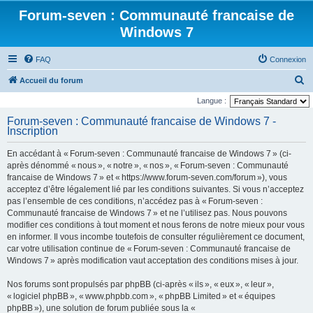
Forum-seven : Communauté francaise de
Windows 7
FAQ
Connexion
R
Accueil du forum
e
Langue :
c
Forum-seven : Communauté francaise de Windows 7 -
Inscription
h
e
En accédant à « Forum-seven : Communauté francaise de Windows 7 » (ci-
r
après dénommé « nous », « notre », « nos », « Forum-seven : Communauté
francaise de Windows 7 » et « https://www.forum-seven.com/forum »), vous
c
acceptez d’être légalement lié par les conditions suivantes. Si vous n’acceptez
h
pas l’ensemble de ces conditions, n’accédez pas à « Forum-seven :
Communauté francaise de Windows 7 » et ne l’utilisez pas. Nous pouvons
e
modifier ces conditions à tout moment et nous ferons de notre mieux pour vous
r
en informer. Il vous incombe toutefois de consulter régulièrement ce document,
car votre utilisation continue de « Forum-seven : Communauté francaise de
Windows 7 » après modification vaut acceptation des conditions mises à jour.
Nos forums sont propulsés par phpBB (ci-après « ils », « eux », « leur »,
« logiciel phpBB », « www.phpbb.com », « phpBB Limited » et « équipes
phpBB »), une solution de forum publiée sous la «