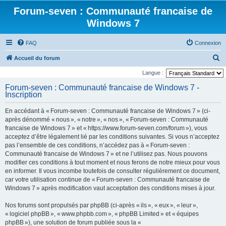
Forum-seven : Communauté francaise de
Windows 7
FAQ
Connexion
R
Accueil du forum
e
Langue :
c
Forum-seven : Communauté francaise de Windows 7 -
Inscription
h
e
En accédant à « Forum-seven : Communauté francaise de Windows 7 » (ci-
r
après dénommé « nous », « notre », « nos », « Forum-seven : Communauté
francaise de Windows 7 » et « https://www.forum-seven.com/forum »), vous
c
acceptez d’être légalement lié par les conditions suivantes. Si vous n’acceptez
h
pas l’ensemble de ces conditions, n’accédez pas à « Forum-seven :
Communauté francaise de Windows 7 » et ne l’utilisez pas. Nous pouvons
e
modifier ces conditions à tout moment et nous ferons de notre mieux pour vous
r
en informer. Il vous incombe toutefois de consulter régulièrement ce document,
car votre utilisation continue de « Forum-seven : Communauté francaise de
Windows 7 » après modification vaut acceptation des conditions mises à jour.
Nos forums sont propulsés par phpBB (ci-après « ils », « eux », « leur »,
« logiciel phpBB », « www.phpbb.com », « phpBB Limited » et « équipes
phpBB »), une solution de forum publiée sous la «