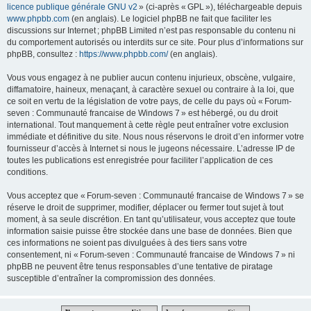
licence publique générale GNU v2
» (ci-après « GPL »), téléchargeable depuis
www.phpbb.com
(en anglais). Le logiciel phpBB ne fait que faciliter les
discussions sur Internet ; phpBB Limited n’est pas responsable du contenu ni
du comportement autorisés ou interdits sur ce site. Pour plus d’informations sur
phpBB, consultez :
https://www.phpbb.com/
(en anglais).
Vous vous engagez à ne publier aucun contenu injurieux, obscène, vulgaire,
diffamatoire, haineux, menaçant, à caractère sexuel ou contraire à la loi, que
ce soit en vertu de la législation de votre pays, de celle du pays où « Forum-
seven : Communauté francaise de Windows 7 » est hébergé, ou du droit
international. Tout manquement à cette règle peut entraîner votre exclusion
immédiate et définitive du site. Nous nous réservons le droit d’en informer votre
fournisseur d’accès à Internet si nous le jugeons nécessaire. L’adresse IP de
toutes les publications est enregistrée pour faciliter l’application de ces
conditions.
Vous acceptez que « Forum-seven : Communauté francaise de Windows 7 » se
réserve le droit de supprimer, modifier, déplacer ou fermer tout sujet à tout
moment, à sa seule discrétion. En tant qu’utilisateur, vous acceptez que toute
information saisie puisse être stockée dans une base de données. Bien que
ces informations ne soient pas divulguées à des tiers sans votre
consentement, ni « Forum-seven : Communauté francaise de Windows 7 » ni
phpBB ne peuvent être tenus responsables d’une tentative de piratage
susceptible d’entraîner la compromission des données.