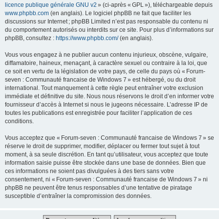
licence publique générale GNU v2
» (ci-après « GPL »), téléchargeable depuis
www.phpbb.com
(en anglais). Le logiciel phpBB ne fait que faciliter les
discussions sur Internet ; phpBB Limited n’est pas responsable du contenu ni
du comportement autorisés ou interdits sur ce site. Pour plus d’informations sur
phpBB, consultez :
https://www.phpbb.com/
(en anglais).
Vous vous engagez à ne publier aucun contenu injurieux, obscène, vulgaire,
diffamatoire, haineux, menaçant, à caractère sexuel ou contraire à la loi, que
ce soit en vertu de la législation de votre pays, de celle du pays où « Forum-
seven : Communauté francaise de Windows 7 » est hébergé, ou du droit
international. Tout manquement à cette règle peut entraîner votre exclusion
immédiate et définitive du site. Nous nous réservons le droit d’en informer votre
fournisseur d’accès à Internet si nous le jugeons nécessaire. L’adresse IP de
toutes les publications est enregistrée pour faciliter l’application de ces
conditions.
Vous acceptez que « Forum-seven : Communauté francaise de Windows 7 » se
réserve le droit de supprimer, modifier, déplacer ou fermer tout sujet à tout
moment, à sa seule discrétion. En tant qu’utilisateur, vous acceptez que toute
information saisie puisse être stockée dans une base de données. Bien que
ces informations ne soient pas divulguées à des tiers sans votre
consentement, ni « Forum-seven : Communauté francaise de Windows 7 » ni
phpBB ne peuvent être tenus responsables d’une tentative de piratage
susceptible d’entraîner la compromission des données.