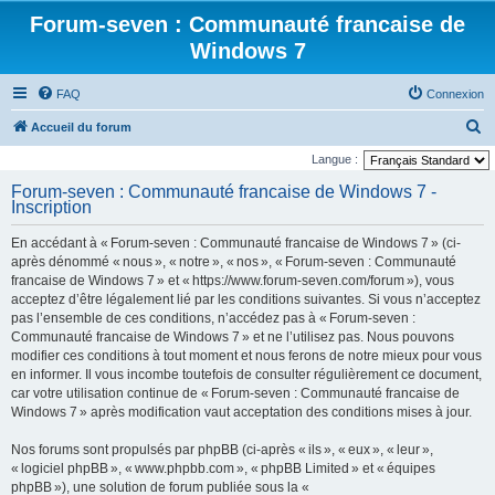
Forum-seven : Communauté francaise de
Windows 7
FAQ
Connexion
R
Accueil du forum
e
Langue :
c
Forum-seven : Communauté francaise de Windows 7 -
Inscription
h
e
En accédant à « Forum-seven : Communauté francaise de Windows 7 » (ci-
r
après dénommé « nous », « notre », « nos », « Forum-seven : Communauté
francaise de Windows 7 » et « https://www.forum-seven.com/forum »), vous
c
acceptez d’être légalement lié par les conditions suivantes. Si vous n’acceptez
h
pas l’ensemble de ces conditions, n’accédez pas à « Forum-seven :
Communauté francaise de Windows 7 » et ne l’utilisez pas. Nous pouvons
e
modifier ces conditions à tout moment et nous ferons de notre mieux pour vous
r
en informer. Il vous incombe toutefois de consulter régulièrement ce document,
car votre utilisation continue de « Forum-seven : Communauté francaise de
Windows 7 » après modification vaut acceptation des conditions mises à jour.
Nos forums sont propulsés par phpBB (ci-après « ils », « eux », « leur »,
« logiciel phpBB », « www.phpbb.com », « phpBB Limited » et « équipes
phpBB »), une solution de forum publiée sous la «